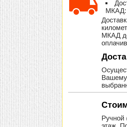
Дос
МКАД: 
Доставк
километ
МКАД до
оплачив
Доста
Осущест
Вашему 
выбранн
Стоим
Ручной 
этаж. П