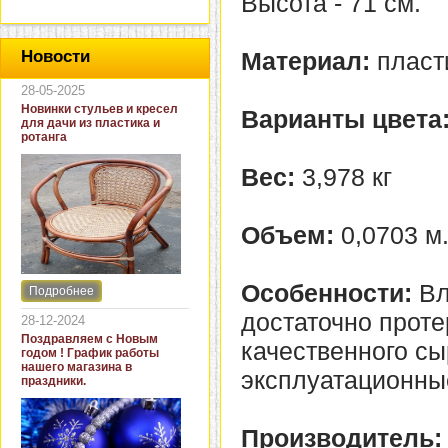
Высота - 71 см.
Материал:
пласт
Новости
28-05-2025
Новинки стульев и кресел
Варианты цвета
для дачи из пластика и
ротанга
Вес:
3,978 кг
Объем:
0,0703 м
Особенности:
Вл
Подробнее
Интернет-магазин "Кровать
и диван" представляет
достаточно проте
28-12-2024
новинки стульев и кресел
Поздравляем с Новым
качественного сы
для дачи. В ассортименте
годом ! График работы
представлены как
нашего магазина в
эксплуатационны
бюджетные модели из
праздники.
пластика для дачи, так и
кресла для загородных
домов из натурального и
Производитель:
искусственного ротанга.