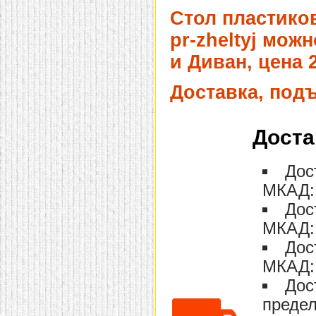
домашнем использовании.
Стол пластиков
Эта мебель имеет
некоторые преимущества
pr-zheltyj мож
перед той же стенкой для
гостиной, к примеру,
и Диван, цена 2
поскольку она более
легкая и не загромождает
пространство. В спальне
Доставка, под
этот предмет можно
поставить у изголовья
кровати, чтобы заполнить
пустующее там
Доста
место.
Также стеллажи
очень часто используют в
качестве разграничителей
Дос
комнаты, например, на
рабочую зону и
МКАД: 
пространство для отдыха.
Особенно это актуально
Дос
для однокомнатных
квартир.
МКАД: 
Дос
МКАД: 
Дос
предел