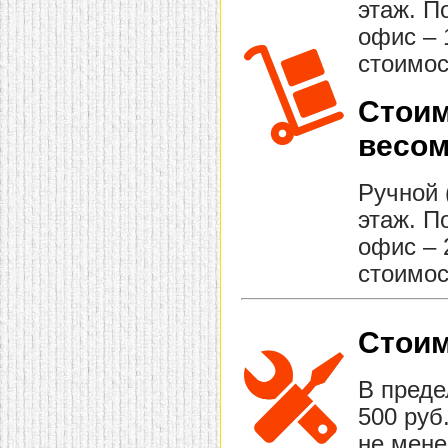
этаж. П
офис – 
стоимос
Стоим
весом
Ручной 
этаж. П
офис – 
стоимос
Стоим
В преде
500 руб
не мене