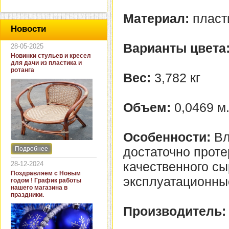
Материал:
пласт
Новости
Варианты цвета
28-05-2025
Новинки стульев и кресел
для дачи из пластика и
ротанга
Вес:
3,782 кг
Объем:
0,0469 м
Особенности:
Вл
достаточно проте
Подробнее
Интернет-магазин "Кровать
и диван" представляет
качественного сы
28-12-2024
новинки стульев и кресел
Поздравляем с Новым
для дачи. В ассортименте
эксплуатационны
годом ! График работы
представлены как
нашего магазина в
бюджетные модели из
праздники.
пластика для дачи, так и
кресла для загородных
Производитель:
домов из натурального и
искусственного ротанга.