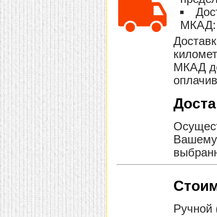
Дос
МКАД: 
Доставк
километ
МКАД до
оплачив
Доста
Осущест
Вашему 
выбранн
Стоим
Ручной 