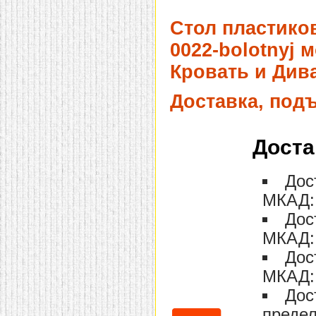
домашнем использовании.
Эта мебель имеет
Стол пластиков
некоторые преимущества
перед той же стенкой для
0022-bolotnyj 
гостиной, к примеру,
поскольку она более
Кровать и Дива
легкая и не загромождает
пространство. В спальне
этот предмет можно
Доставка, под
поставить у изголовья
кровати, чтобы заполнить
пустующее там
место.
Также стеллажи
Доста
очень часто используют в
качестве разграничителей
комнаты, например, на
Дос
рабочую зону и
пространство для отдыха.
МКАД: 
Особенно это актуально
для однокомнатных
Дос
квартир.
МКАД: 
Дос
МКАД: 
Дос
предел