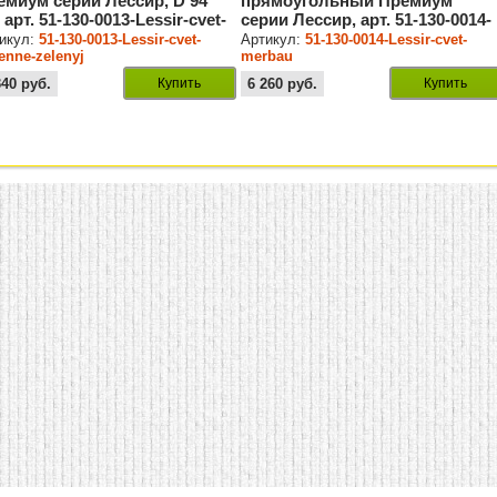
емиум серии Лессир, D 94
прямоугольный Премиум
 арт. 51-130-0013-Lessir-cvet-
серии Лессир, арт. 51-130-0014-
enne-zelenyj
Lessir-cvet-merbau
икул:
51-130-0013-Lessir-cvet-
Артикул:
51-130-0014-Lessir-cvet-
enne-zelenyj
merbau
340
руб.
Купить
6 260
руб.
Купить