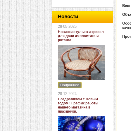
Вес:
Объ
Новости
Особ
28-05-2025
каче
Новинки стульев и кресел
для дачи из пластика и
Прои
ротанга
Подробнее
Интернет-магазин "Кровать
и диван" представляет
28-12-2024
новинки стульев и кресел
Поздравляем с Новым
для дачи. В ассортименте
годом ! График работы
представлены как
нашего магазина в
бюджетные модели из
праздники.
пластика для дачи, так и
кресла для загородных
домов из натурального и
искусственного ротанга.