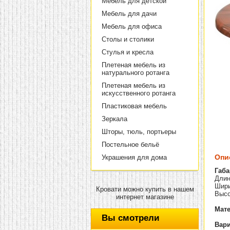
Мебель для детской
Мебель для дачи
Мебель для офиса
Столы и столики
Стулья и кресла
Плетеная мебель из
натурального ротанга
Плетеная мебель из
искусственного ротанга
Пластиковая мебель
Зеркала
Шторы, тюль, портьеры
Постельное бельё
Опи
Украшения для дома
Габа
Длин
Шири
Кровати можно купить в нашем
Высо
интернет магазине
Мате
Вы смотрели
Вари