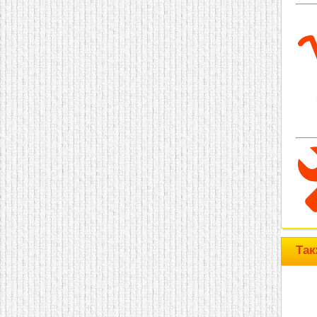
домашнем использовании.
Эта мебель имеет
некоторые преимущества
перед той же стенкой для
гостиной, к примеру,
поскольку она более
легкая и не загромождает
пространство. В спальне
этот предмет можно
поставить у изголовья
кровати, чтобы заполнить
пустующее там
место.
Также стеллажи
очень часто используют в
качестве разграничителей
комнаты, например, на
рабочую зону и
пространство для отдыха.
Особенно это актуально
для однокомнатных
квартир.
Так