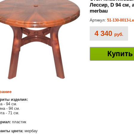
Лессир, D 94 см, а
merbau
Артикул:
51-130-0013-L
4 340
руб.
Купить
сание
риты изделия:
а - 94 см.
на - 94 см.
та - 71 см.
риал:
пластик
анты цвета:
мербау