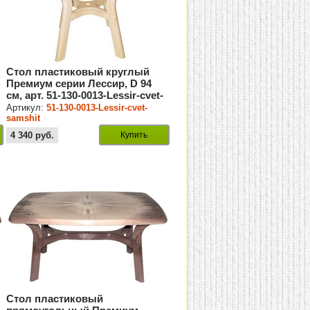
Стол пластиковый круглый
Премиум серии Лессир, D 94
см, арт. 51-130-0013-Lessir-cvet-
samshit
Артикул:
51-130-0013-Lessir-cvet-
samshit
4 340
руб.
Купить
Стол пластиковый