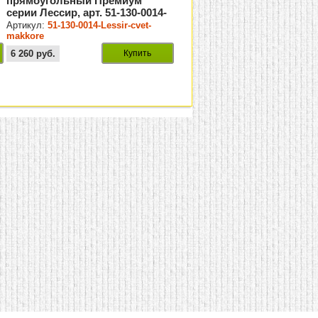
прямоугольный Премиум
серии Лессир, арт. 51-130-0014-
Lessir-cvet-makkore
Артикул:
51-130-0014-Lessir-cvet-
makkore
6 260
руб.
Купить