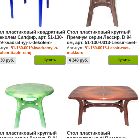
ол пластиковый квадратный
Стол пластиковый круглый
деколем Сапфир, арт. 51-130-
Премиум серии Лессир, D 94
9-kvadratnyj-s-dekolem-
см, арт. 51-130-0013-Lessir-cvet-
fir-sinij
makkore
икул:
51-130-0019-kvadratnyj-s-
Артикул:
51-130-0013-Lessir-cvet-
olem-Sapfir-sinij
makkore
330
руб.
Купить
4 340
руб.
Купить
ол пластиковый круглый
Стол пластиковый