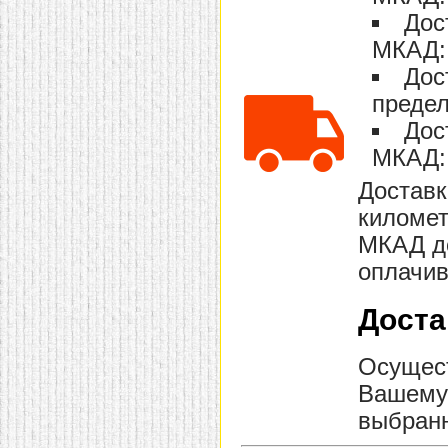
Дос
МКАД: 
Дос
предел
Дос
МКАД: 
Доставк
километ
МКАД до
оплачив
Доста
Осущест
Вашему 
выбранн