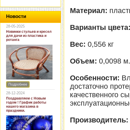
Материал:
пласт
Новости
Варианты цвета
28-05-2025
Новинки стульев и кресел
для дачи из пластика и
ротанга
Вес:
0,556 кг
Объем:
0,0098 м
Особенности:
Вл
достаточно проте
Подробнее
Интернет-магазин "Кровать
и диван" представляет
качественного сы
28-12-2024
новинки стульев и кресел
Поздравляем с Новым
для дачи. В ассортименте
эксплуатационны
годом ! График работы
представлены как
нашего магазина в
бюджетные модели из
праздники.
пластика для дачи, так и
кресла для загородных
Производитель:
домов из натурального и
искусственного ротанга.