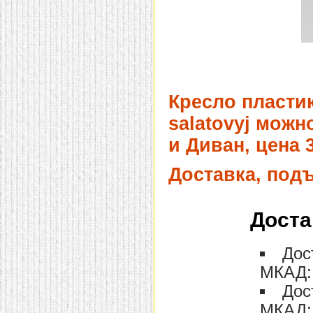
домашнем использовании.
Эта мебель имеет
некоторые преимущества
перед той же стенкой для
гостиной, к примеру,
поскольку она более
легкая и не загромождает
пространство. В спальне
этот предмет можно
Кресло пластик
поставить у изголовья
кровати, чтобы заполнить
salatovyj можн
пустующее там
место.
Также стеллажи
и Диван, цена 
очень часто используют в
качестве разграничителей
комнаты, например, на
Доставка, под
рабочую зону и
пространство для отдыха.
Особенно это актуально
для однокомнатных
Доста
квартир.
Дос
МКАД: 
Дос
МКАД: 