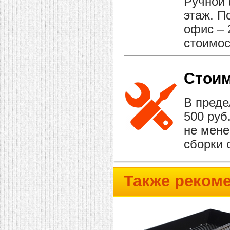
Ручной 
этаж. П
офис – 
стоимос
Стоим
В преде
500 руб
не мене
сборки 
Также реком