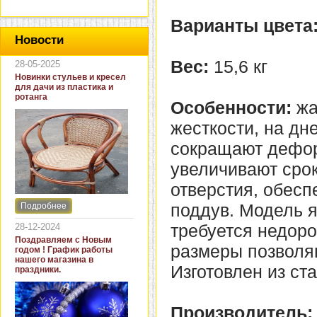
Варианты цвета
Новости
Вес:
15,6 кг
28-05-2025
Новинки стульев и кресел
для дачи из пластика и
ротанга
Особенности:
жа
жесткости, на дн
сокращают дефор
увеличивают сро
отверстия, обесп
поддув. Модель я
Подробнее
Интернет-магазин "Кровать
и диван" представляет
требуется недоро
28-12-2024
новинки стульев и кресел
Поздравляем с Новым
для дачи. В ассортименте
размеры позволяю
годом ! График работы
представлены как
нашего магазина в
бюджетные модели из
Изготовлен из ст
праздники.
пластика для дачи, так и
кресла для загородных
домов из натурального и
искусственного ротанга.
Производитель: