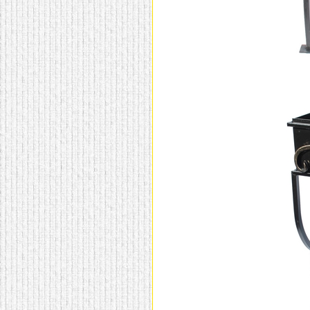
домашнем использовании.
Эта мебель имеет
некоторые преимущества
перед той же стенкой для
гостиной, к примеру,
поскольку она более
легкая и не загромождает
пространство. В спальне
этот предмет можно
поставить у изголовья
кровати, чтобы заполнить
пустующее там
место.
Также стеллажи
очень часто используют в
качестве разграничителей
комнаты, например, на
рабочую зону и
пространство для отдыха.
Особенно это актуально
для однокомнатных
квартир.