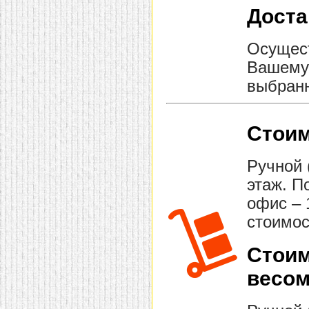
Доста
Осущест
Вашему 
выбранн
Стоим
Ручной 
этаж. П
офис – 
стоимос
Стоим
весом