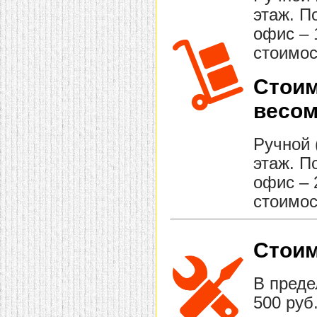
этаж. П
офис – 
стоимос
Стоим
весом
Ручной 
этаж. П
офис – 
стоимос
Стоим
В преде
500 руб