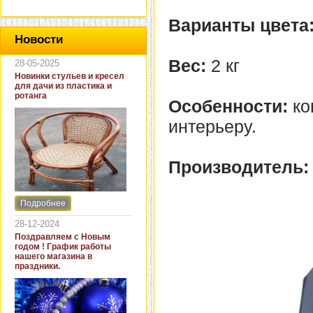
Варианты цвета
Новости
Вес:
2 кг
28-05-2025
Новинки стульев и кресел
для дачи из пластика и
ротанга
Особенности:
ко
интерьеру.
Производитель:
Подробнее
Интернет-магазин "Кровать
и диван" представляет
28-12-2024
новинки стульев и кресел
Поздравляем с Новым
для дачи. В ассортименте
годом ! График работы
представлены как
нашего магазина в
бюджетные модели из
праздники.
пластика для дачи, так и
кресла для загородных
домов из натурального и
искусственного ротанга.