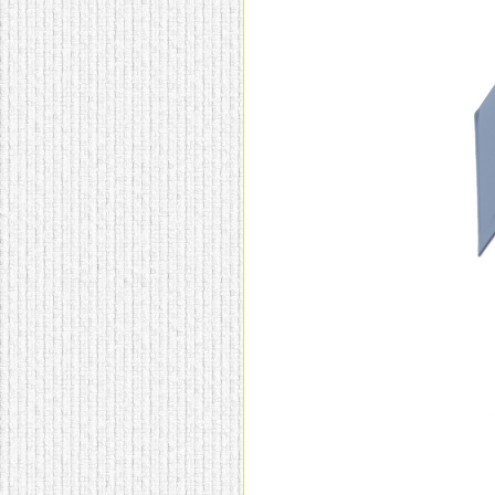
домашнем использовании.
Эта мебель имеет
некоторые преимущества
перед той же стенкой для
гостиной, к примеру,
поскольку она более
легкая и не загромождает
пространство. В спальне
этот предмет можно
поставить у изголовья
кровати, чтобы заполнить
пустующее там
место.
Также стеллажи
очень часто используют в
качестве разграничителей
комнаты, например, на
рабочую зону и
пространство для отдыха.
Особенно это актуально
для однокомнатных
квартир.