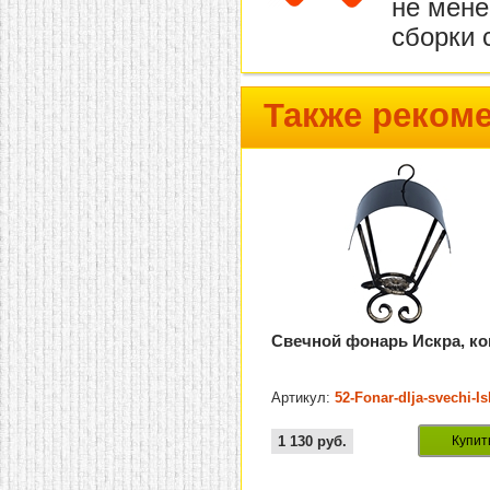
не мене
сборки 
Также реком
Свечной фонарь Искра, ко
Артикул:
52-Fonar-dlja-svechi-Is
1 130
руб.
Купит