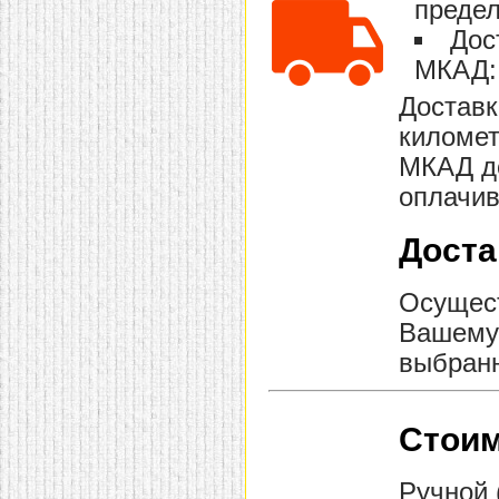
предел
Дос
МКАД: 
Доставк
километ
МКАД до
оплачив
Доста
Осущест
Вашему 
выбранн
Стоим
Ручной 