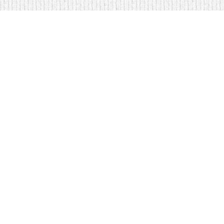
Мягкая мебель оптом и в розницу
Кровати на складе в Моск
Кровати купить у нас просто
Диваны по низким ценам
Copyright © Интернет-магазин
оптом
2009 - 2026 гг. Все права за
Информация, предоставленная