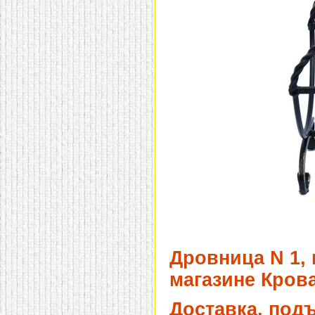
домашнем использовании.
Эта мебель имеет
некоторые преимущества
перед той же стенкой для
гостиной, к примеру,
поскольку она более
легкая и не загромождает
пространство. В спальне
этот предмет можно
поставить у изголовья
кровати, чтобы заполнить
пустующее там
место.
Также стеллажи
очень часто используют в
качестве разграничителей
комнаты, например, на
рабочую зону и
пространство для отдыха.
Особенно это актуально
для однокомнатных
квартир.
Дровница N 1, 
магазине Крова
Доставка, под