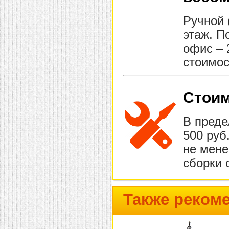
Ручной 
этаж. П
офис – 
стоимос
Стоим
В преде
500 руб
не мене
сборки 
Также реком