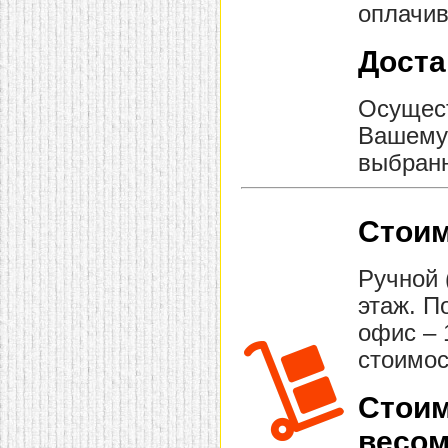
оплачив
Доста
Осущест
Вашему 
выбранн
Стоим
Ручной 
этаж. П
офис – 
стоимос
Стоим
весом