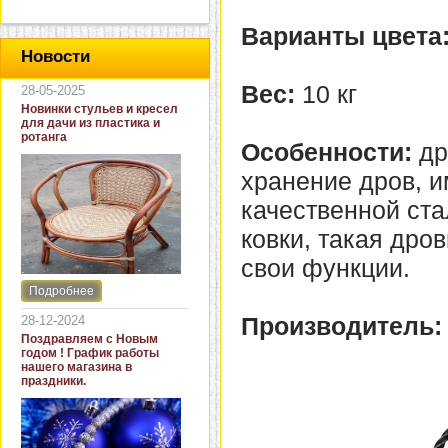
Варианты цвета
Новости
Вес:
10 кг
28-05-2025
Новинки стульев и кресел
для дачи из пластика и
ротанга
Особенности:
др
хранение дров, 
качественной ст
ковки, такая дро
свои функции.
Подробнее
Интернет-магазин "Кровать
и диван" представляет
Производитель:
28-12-2024
новинки стульев и кресел
Поздравляем с Новым
для дачи. В ассортименте
годом ! График работы
представлены как
нашего магазина в
бюджетные модели из
праздники.
пластика для дачи, так и
кресла для загородных
домов из натурального и
искусственного ротанга.