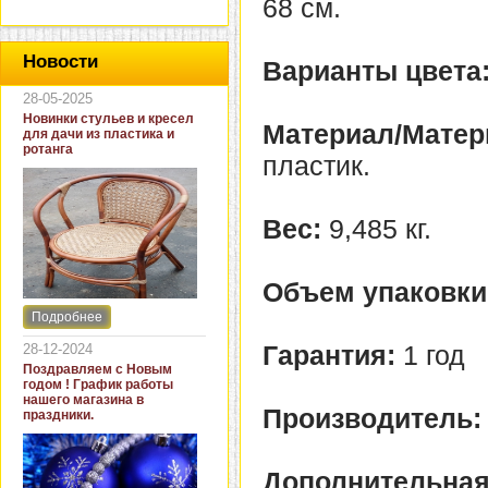
68 см.
Новости
Варианты цвета
28-05-2025
Новинки стульев и кресел
Материал/Матер
для дачи из пластика и
ротанга
пластик.
Вес:
9,485 кг.
Объем упаковки
Подробнее
Интернет-магазин "Кровать
и диван" представляет
Гарантия:
1 год
28-12-2024
новинки стульев и кресел
Поздравляем с Новым
для дачи. В ассортименте
годом ! График работы
представлены как
нашего магазина в
бюджетные модели из
Производитель:
праздники.
пластика для дачи, так и
кресла для загородных
домов из натурального и
искусственного ротанга.
Дополнительная