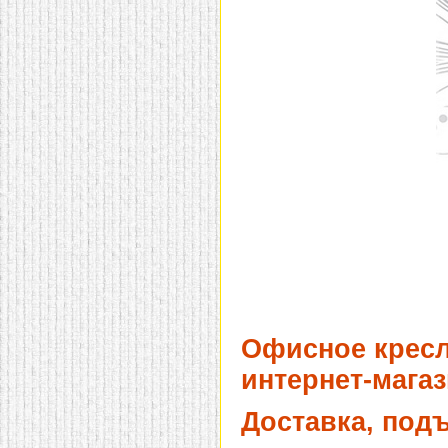
домашнем использовании.
Эта мебель имеет
некоторые преимущества
перед той же стенкой для
гостиной, к примеру,
поскольку она более
легкая и не загромождает
пространство. В спальне
этот предмет можно
поставить у изголовья
кровати, чтобы заполнить
пустующее там
место.
Также стеллажи
очень часто используют в
качестве разграничителей
комнаты, например, на
рабочую зону и
пространство для отдыха.
Особенно это актуально
для однокомнатных
квартир.
Офисное кресл
интернет-магаз
Доставка, под