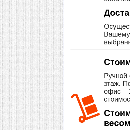
Доста
Осущест
Вашему 
выбранн
Стоим
Ручной 
этаж. П
офис – 
стоимос
Стоим
весом