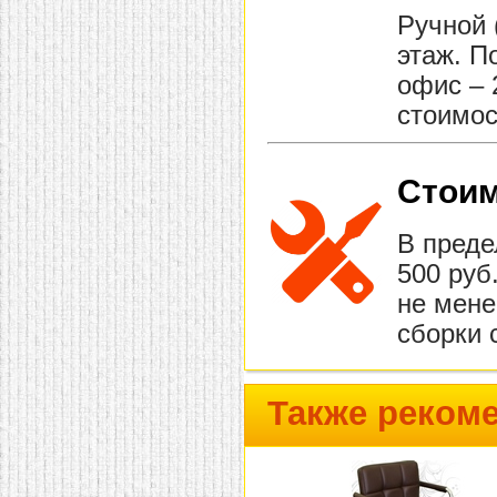
Ручной 
этаж. П
офис – 
стоимос
Стоим
В преде
500 руб
не мене
сборки 
Также реком