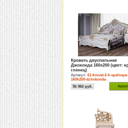
Кровать двуспальная
Джоконда 160х200 (цвет: к
глянец)
Артикул:
61-krovat-2-h-spalnaya
160h200-dzhokonda
56 960
руб.
Купит