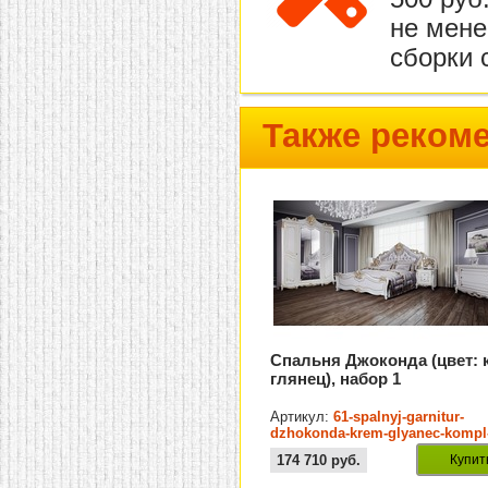
не мене
сборки 
Также реком
Спальня Джоконда (цвет: 
глянец), набор 1
Артикул:
61-spalnyj-garnitur-
dzhokonda-krem-glyanec-kompl
174 710
руб.
Купит