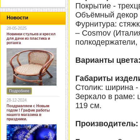
Покрытие - трехц
Объёмный декор 
Новости
Фурнитура: стяжк
28-05-2025
– Cosmov (Итали
Новинки стульев и кресел
для дачи из пластика и
полкодержатели,
ротанга
Варианты цвета
Габариты издел
Столик: ширина - 
Подробнее
Интернет-магазин "Кровать
Зеркало в раме: ш
и диван" представляет
28-12-2024
новинки стульев и кресел
119 см.
Поздравляем с Новым
для дачи. В ассортименте
годом ! График работы
представлены как
нашего магазина в
бюджетные модели из
праздники.
Производитель
пластика для дачи, так и
кресла для загородных
домов из натурального и
искусственного ротанга.