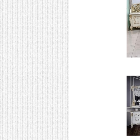
домашнем использовании.
Эта мебель имеет
некоторые преимущества
перед той же стенкой для
гостиной, к примеру,
поскольку она более
легкая и не загромождает
пространство. В спальне
этот предмет можно
поставить у изголовья
кровати, чтобы заполнить
пустующее там
место.
Также стеллажи
очень часто используют в
качестве разграничителей
комнаты, например, на
рабочую зону и
пространство для отдыха.
Особенно это актуально
для однокомнатных
квартир.