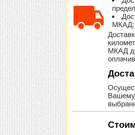
Дос
предел
Дос
МКАД: 
Доставк
километ
МКАД до
оплачив
Доста
Осущест
Вашему 
выбранн
Стоим