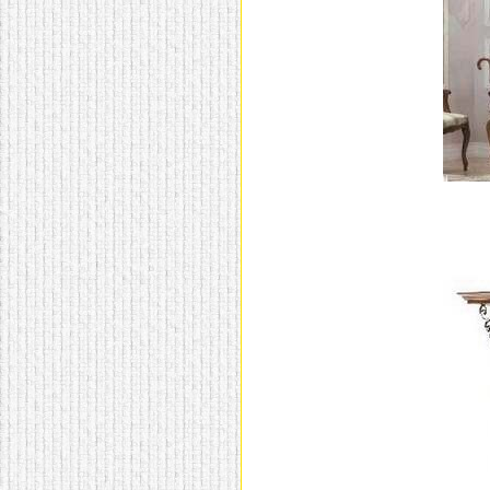
домашнем использовании.
Эта мебель имеет
некоторые преимущества
перед той же стенкой для
гостиной, к примеру,
поскольку она более
легкая и не загромождает
пространство. В спальне
этот предмет можно
поставить у изголовья
кровати, чтобы заполнить
пустующее там
место.
Также стеллажи
очень часто используют в
качестве разграничителей
комнаты, например, на
рабочую зону и
пространство для отдыха.
Особенно это актуально
для однокомнатных
квартир.