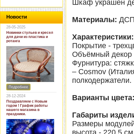
Шкаф украшен де
Новости
Материалы:
ДСП
28-05-2025
Новинки стульев и кресел
Характеристики:
для дачи из пластика и
ротанга
Покрытие - трехц
Объёмный декор 
Фурнитура: стяжк
– Cosmov (Итали
полкодержатели.
Подробнее
Интернет-магазин "Кровать
и диван" представляет
Варианты цвета
28-12-2024
новинки стульев и кресел
Поздравляем с Новым
для дачи. В ассортименте
годом ! График работы
представлены как
нашего магазина в
бюджетные модели из
Габариты издел
праздники.
пластика для дачи, так и
кресла для загородных
Размеры модулей 
домов из натурального и
искусственного ротанга.
высота - 220,5 см