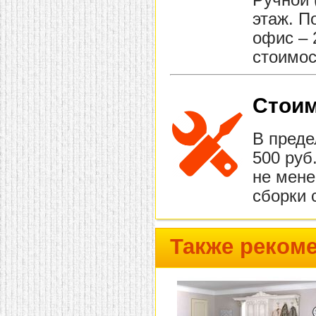
Ручной 
этаж. П
офис – 
стоимос
Стоим
В преде
500 руб
не мене
сборки 
Также реком