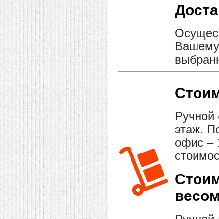
Доста
Осущест
Вашему 
выбранн
Стоим
Ручной 
этаж. П
офис – 
стоимос
Стоим
весом