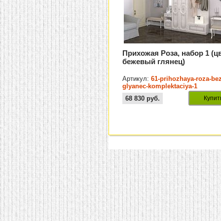
Прихожая Роза, набор 1 (ц
бежевый глянец)
Артикул:
61-prihozhaya-roza-be
glyanec-komplektaciya-1
68 830
руб.
Купит