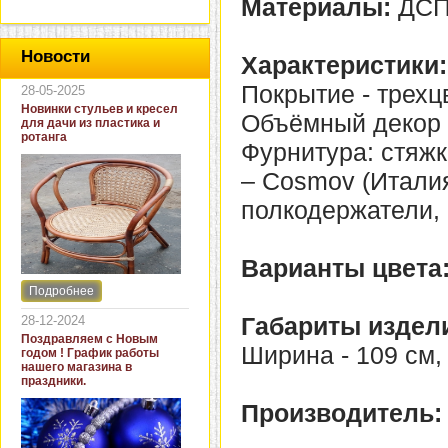
Материалы:
ДСП
Новости
Характеристики:
Покрытие - трехц
28-05-2025
Новинки стульев и кресел
Объёмный декор 
для дачи из пластика и
ротанга
Фурнитура: стяжк
– Cosmov (Итали
полкодержатели,
Варианты цвета
Подробнее
Интернет-магазин "Кровать
и диван" представляет
Габариты издел
28-12-2024
новинки стульев и кресел
Поздравляем с Новым
для дачи. В ассортименте
Ширина - 109 см, 
годом ! График работы
представлены как
нашего магазина в
бюджетные модели из
праздники.
пластика для дачи, так и
кресла для загородных
Производитель
домов из натурального и
искусственного ротанга.