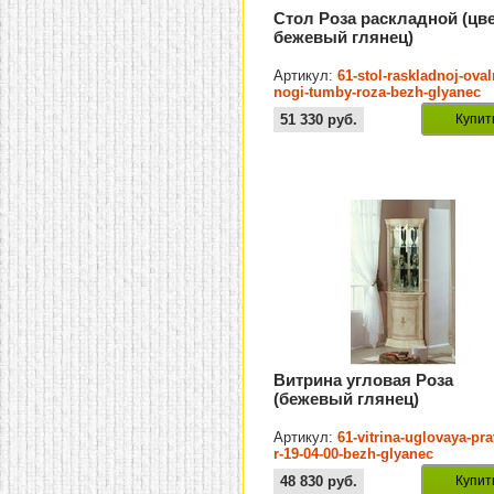
Стол Роза раскладной (цве
бежевый глянец)
Артикул:
61-stol-raskladnoj-oval
nogi-tumby-roza-bezh-glyanec
51 330
руб.
Купит
Витрина угловая Роза
(бежевый глянец)
Артикул:
61-vitrina-uglovaya-pr
r-19-04-00-bezh-glyanec
48 830
руб.
Купит