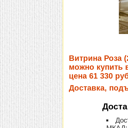
домашнем использовании.
Эта мебель имеет
некоторые преимущества
перед той же стенкой для
гостиной, к примеру,
поскольку она более
легкая и не загромождает
пространство. В спальне
этот предмет можно
поставить у изголовья
кровати, чтобы заполнить
пустующее там
место.
Также стеллажи
Витрина Роза (
очень часто используют в
качестве разграничителей
можно купить в
комнаты, например, на
рабочую зону и
цена 61 330 руб
пространство для отдыха.
Особенно это актуально
для однокомнатных
Доставка, под
квартир.
Доста
Дос