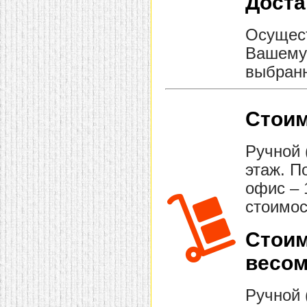
Доста
Осущест
Вашему 
выбранн
Стоим
Ручной 
этаж. П
офис – 
стоимос
Стоим
весом
Ручной 