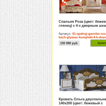
Спальня Роза (цвет: беже
глянец) с 4-х дверным шк
Артикул:
61-spalnyj-garnitur-roz
bezh-glyanec-komplekt-4-h-dver
150 080
руб.
Купит
Кровать Ольга двуспальн
140х200 (цвет: бежевый с