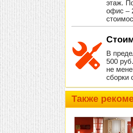
этаж. П
офис – 
стоимос
Стоим
В преде
500 руб
не мене
сборки 
Также реком