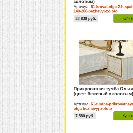
золотым)
Артикул:
61-krovat-olga-2-h-spa
140-200-bezhevyj-zoloto
33 830
руб.
Купит
Прикроватная тумба Ольг
(цвет: бежевый с золотым
Артикул:
61-tumba-prikrovatnay
olga-bezhevyj-zoloto
7 580
руб.
Купит