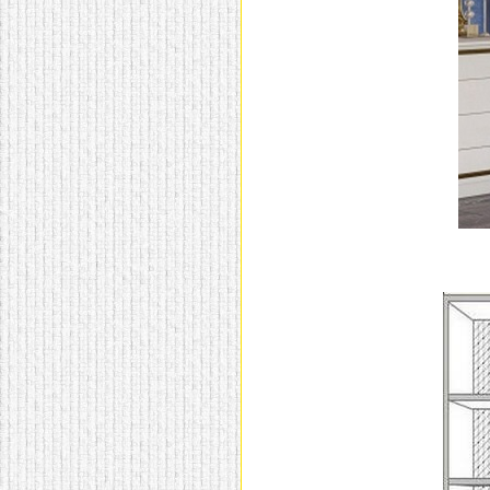
домашнем использовании.
Эта мебель имеет
некоторые преимущества
перед той же стенкой для
гостиной, к примеру,
поскольку она более
легкая и не загромождает
пространство. В спальне
этот предмет можно
поставить у изголовья
кровати, чтобы заполнить
пустующее там
место.
Также стеллажи
очень часто используют в
качестве разграничителей
комнаты, например, на
рабочую зону и
пространство для отдыха.
Особенно это актуально
для однокомнатных
квартир.