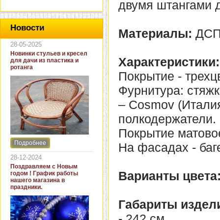
двумя штангами д
Новости
Материалы:
ДСП
28-05-2025
Новинки стульев и кресел
Характеристики:
для дачи из пластика и
ротанга
Покрытие - трех
Фурнитура: стяжк
– Cosmov (Итали
полкодержатели.
Покрытие матово
Подробнее
На фасадах - баг
Интернет-магазин "Кровать
и диван" представляет
28-12-2024
новинки стульев и кресел
Поздравляем с Новым
для дачи. В ассортименте
Варианты цвета
годом ! График работы
представлены как
нашего магазина в
бюджетные модели из
праздники.
пластика для дачи, так и
кресла для загородных
Габариты издел
домов из натурального и
искусственного ротанга.
- 242 см