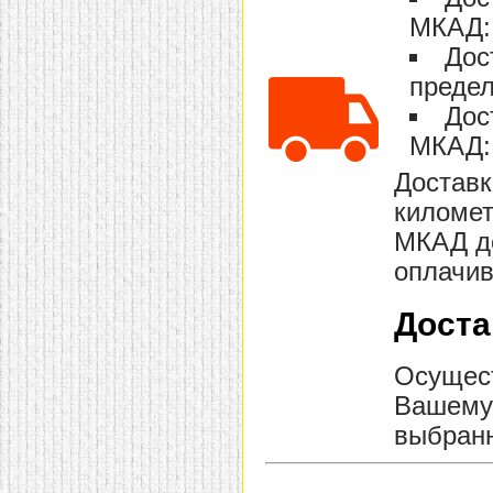
домашнем использовании.
МКАД: 
Эта мебель имеет
некоторые преимущества
Дос
перед той же стенкой для
предел
гостиной, к примеру,
поскольку она более
Дос
легкая и не загромождает
пространство. В спальне
МКАД: 
этот предмет можно
поставить у изголовья
Доставк
кровати, чтобы заполнить
пустующее там
километ
место.
Также стеллажи
очень часто используют в
МКАД до
качестве разграничителей
комнаты, например, на
оплачив
рабочую зону и
пространство для отдыха.
Особенно это актуально
Доста
для однокомнатных
квартир.
Осущест
Вашему 
выбранн