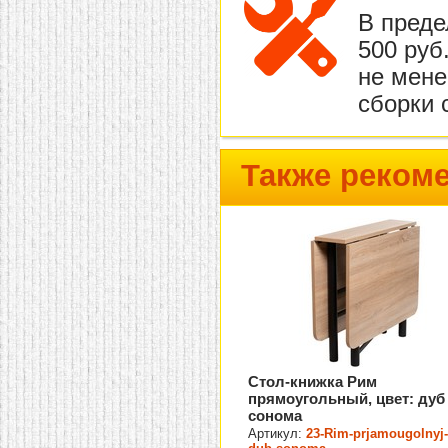
В преде
500 руб
не мене
сборки 
Также реком
Стол-книжка Рим
прямоугольный, цвет: дуб
сонома
Артикул:
23-Rim-prjamougolnyj-