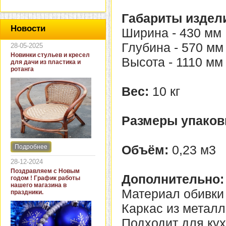
Габариты издел
Новости
Ширина - 430 мм
Глубина - 570 мм
28-05-2025
Новинки стульев и кресел
Высота - 1110 мм
для дачи из пластика и
ротанга
Вес:
10 кг
Размеры упаков
Объём:
0,23 м3
Подробнее
Интернет-магазин "Кровать
и диван" представляет
28-12-2024
новинки стульев и кресел
Поздравляем с Новым
для дачи. В ассортименте
Дополнительно:
годом ! График работы
представлены как
нашего магазина в
бюджетные модели из
Материал обивки 
праздники.
пластика для дачи, так и
кресла для загородных
Каркас из металл
домов из натурального и
искусственного ротанга.
Подходит для кух