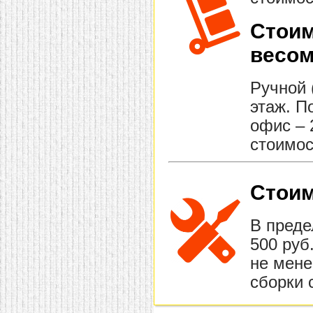
Стоим
весом
Ручной 
этаж. П
офис – 
стоимос
Стоим
В преде
500 руб
не мене
сборки 