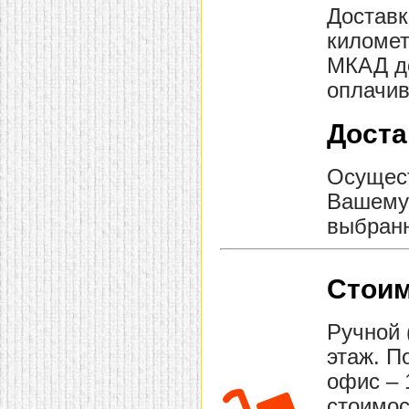
Доставк
домашнем использовании.
Эта мебель имеет
километ
некоторые преимущества
перед той же стенкой для
МКАД до
гостиной, к примеру,
поскольку она более
оплачив
легкая и не загромождает
пространство. В спальне
этот предмет можно
Доста
поставить у изголовья
кровати, чтобы заполнить
пустующее там
Осущест
место.
Также стеллажи
очень часто используют в
Вашему 
качестве разграничителей
комнаты, например, на
выбранн
рабочую зону и
пространство для отдыха.
Особенно это актуально
для однокомнатных
Стоим
квартир.
Ручной 
этаж. П
офис – 
стоимос