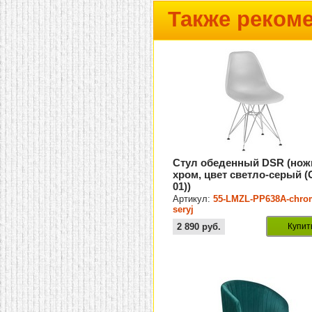
Также реком
Стул обеденный DSR (нож
хром, цвет светло-серый (
01))
Артикул:
55-LMZL-PP638A-chro
seryj
2 890
руб.
Купит