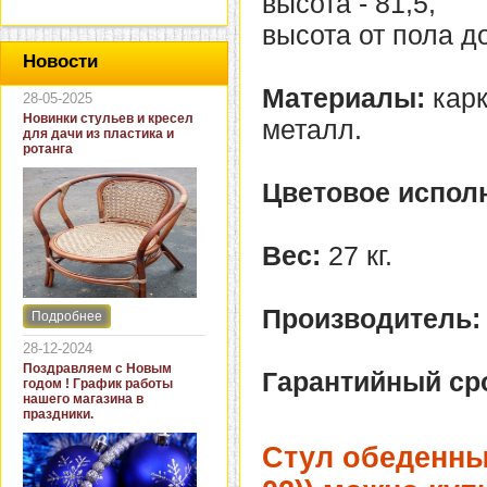
высота - 81,5,
высота от пола до
Новости
Материалы:
карк
28-05-2025
Новинки стульев и кресел
металл.
для дачи из пластика и
ротанга
Цветовое испол
Вес:
27 кг.
Производитель:
Подробнее
Интернет-магазин "Кровать
и диван" представляет
28-12-2024
новинки стульев и кресел
Поздравляем с Новым
Гарантийный ср
для дачи. В ассортименте
годом ! График работы
представлены как
нашего магазина в
бюджетные модели из
праздники.
пластика для дачи, так и
кресла для загородных
Стул обеденны
домов из натурального и
искусственного ротанга.