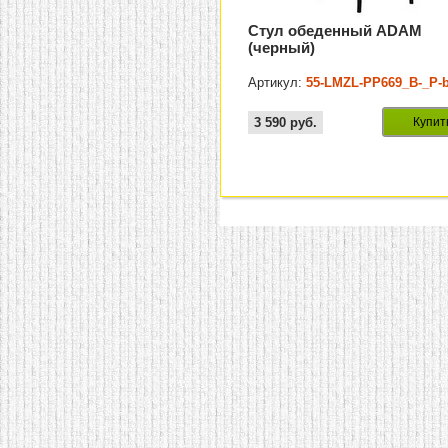
Стул обеденный ADAM
(черный)
Артикул:
55-LMZL-PP669_B-_P-b
3 590
руб.
Купит