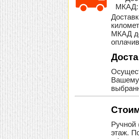
домашнем использовании.
МКАД: 
Эта мебель имеет
некоторые преимущества
Доставк
перед той же стенкой для
гостиной, к примеру,
километ
поскольку она более
МКАД до
легкая и не загромождает
пространство. В спальне
оплачив
этот предмет можно
поставить у изголовья
кровати, чтобы заполнить
Доста
пустующее там
место.
Также стеллажи
очень часто используют в
качестве разграничителей
Осущест
комнаты, например, на
Вашему 
рабочую зону и
пространство для отдыха.
выбранн
Особенно это актуально
для однокомнатных
квартир.
Стоим
Ручной 
этаж. П