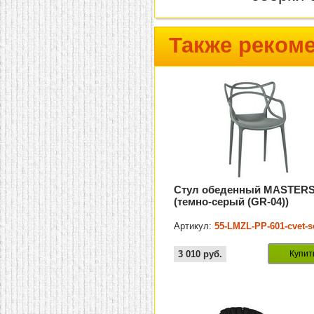
Также реком
Стул обеденный MASTER
(темно-серый (GR-04))
Артикул:
55-LMZL-PP-601-cvet-s
3 010
руб.
Купит