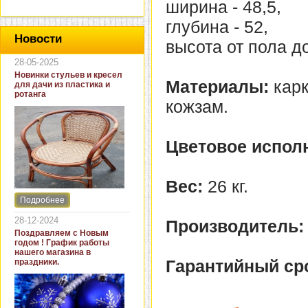
ширина - 48,5,
глубина - 52,
Новости
высота от пола до
28-05-2025
Новинки стульев и кресел
Материалы:
карк
для дачи из пластика и
ротанга
кожзам.
Цветовое испол
Вес:
26 кг.
Подробнее
Интернет-магазин "Кровать
и диван" представляет
28-12-2024
Производитель:
новинки стульев и кресел
Поздравляем с Новым
для дачи. В ассортименте
годом ! График работы
представлены как
нашего магазина в
бюджетные модели из
Гарантийный ср
праздники.
пластика для дачи, так и
кресла для загородных
домов из натурального и
искусственного ротанга.