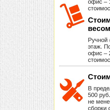
офис – 
стоимос
Стоим
весом
Ручной 
этаж. П
офис – 
стоимос
Стоим
В преде
500 руб
не мене
сборки 