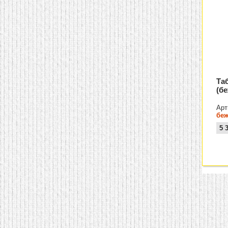
Та
(б
Арт
беж
5 