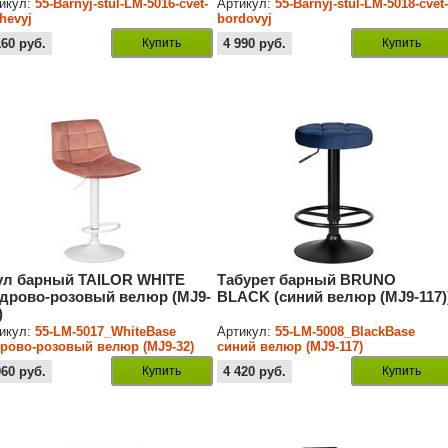
икул:
55-Barnyj-stul-LM-5016-cvet-
Артикул:
55-Barnyj-stul-LM-5018-cvet
hevyj
bordovyj
160
руб.
Купить
4 990
руб.
Купить
ул барный TAILOR WHITE
Табурет барный BRUNO
удрово-розовый велюр (MJ9-
BLACK (синий велюр (MJ9-117)
)
икул:
55-LM-5017_WhiteBase
Артикул:
55-LM-5008_BlackBase
рово-розовый велюр (MJ9-32)
синий велюр (MJ9-117)
060
руб.
Купить
4 420
руб.
Купить