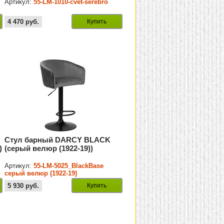
-
Артикул:
55-LM-1010-cvet-serebro
4 470
руб.
Купить
Стул барный DARCY BLACK
)
(серый велюр (1922-19))
Артикул:
55-LM-5025_BlackBase
серый велюр (1922-19)
5 930
руб.
Купить