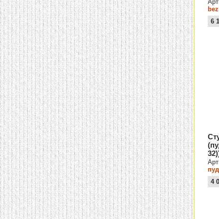
Арт
bez
6 
Ст
(п
32)
Арт
пуд
4 