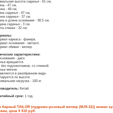
мальная высота сиденья - 61 см,
на - 47 см,
ина - 49 см,
на сиденья - 47 см,
ина сиденья - 37 см,
на и длина основания - 38,5 см,
ина сиденья - 3 см.
та спинки - 32 см.
ериалы:
риал каркаса - фанера.
риал основания - металл.
риал обивки - велюр.
ические характеристики:
основания - диск.
нье вращается.
 без подлокотников, со спинкой.
нье мягкое.
авляется в разобранном виде.
лируется по высоте.
имальная нагрузка - 100 кг.
изводитель:
Китай.
антийный срок:
1 год.
л барный TAILOR (пудрово-розовый велюр (MJ9-32)) можно ку
ван, цена 4 410 руб.