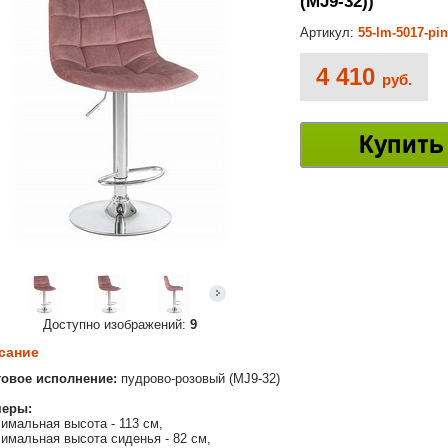
(MJ9-32))
Артикул:
55-lm-5017-pi
4 410
руб.
Купить
Доступно изображений:
9
сание
товое исполнение:
пудрово-розовый (MJ9-32)
меры:
имальная высота - 113 см,
имальная высота сиденья - 82 см,