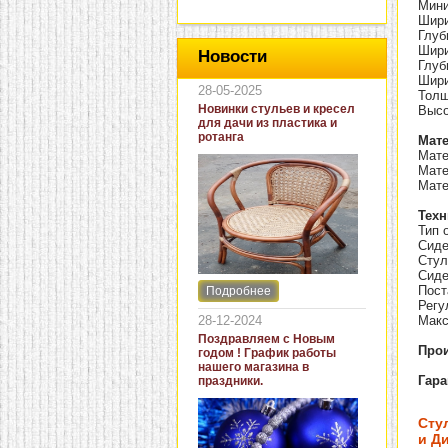
Мини
Шири
Глуб
Шири
Новости
Глуб
Шири
28-05-2025
Толщ
Новинки стульев и кресел
Высо
для дачи из пластика и
ротанга
Мат
Мате
Мате
Мате
Техн
Тип 
Сиде
Стул
Сиде
Пост
Подробнее
Интернет-магазин "Кровать
Регу
и диван" представляет
28-12-2024
Макс
новинки стульев и кресел
Поздравляем с Новым
для дачи. В ассортименте
Про
годом ! График работы
представлены как
нашего магазина в
бюджетные модели из
Гар
праздники.
пластика для дачи, так и
кресла для загородных
домов из натурального и
Сту
искусственного ротанга.
и Ди