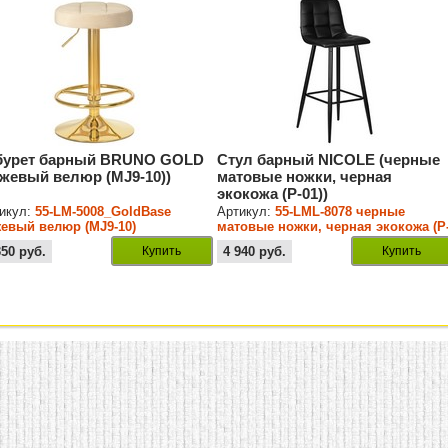
бурет барный BRUNO GOLD
Стул барный NICOLE (черные
ежевый велюр (MJ9-10))
матовые ножки, черная
экокожа (P-01))
икул:
55-LM-5008_GoldBase
Артикул:
55-LML-8078 черные
евый велюр (MJ9-10)
матовые ножки, черная экокожа (P
01)
350
руб.
Купить
4 940
руб.
Купить