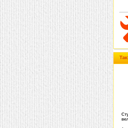
домашнем использовании.
Эта мебель имеет
некоторые преимущества
перед той же стенкой для
гостиной, к примеру,
поскольку она более
легкая и не загромождает
пространство. В спальне
этот предмет можно
поставить у изголовья
кровати, чтобы заполнить
пустующее там
место.
Также стеллажи
Так
очень часто используют в
качестве разграничителей
комнаты, например, на
рабочую зону и
пространство для отдыха.
Особенно это актуально
для однокомнатных
квартир.
Ст
ве