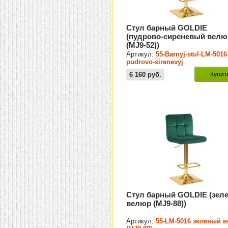
Стул барный GOLDIE
(пудрово-сиреневый велю
(MJ9-52))
Артикул:
55-Barnyj-stul-LM-5016
pudrovo-sirenevyj
6 160
руб.
Купит
Стул барный GOLDIE (зел
велюр (MJ9-88))
Артикул:
55-LM-5016 зеленый 