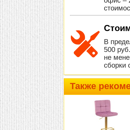
офис – 
стоимос
Стоим
В преде
500 руб
не мене
сборки 
Также реком