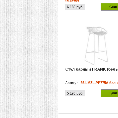
(MJ9-88)
6 160
руб.
Купит
Стул барный FRANK (бел
Артикул:
55-LMZL-PP775A бел
5 170
руб.
Купит