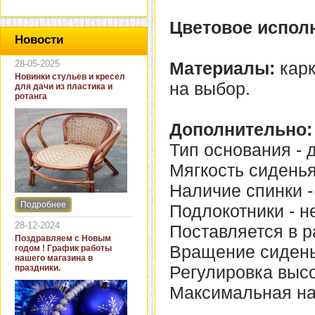
Цветовое испол
Новости
28-05-2025
Материалы:
карк
Новинки стульев и кресел
на выбор.
для дачи из пластика и
ротанга
Дополнительно:
Тип основания - д
Мягкость сиденья
Наличие спинки - 
Подробнее
Подлокотники - не
Интернет-магазин "Кровать
и диван" представляет
28-12-2024
Поставляется в р
новинки стульев и кресел
Поздравляем с Новым
для дачи. В ассортименте
Вращение сиденья
годом ! График работы
представлены как
нашего магазина в
бюджетные модели из
Регулировка высо
праздники.
пластика для дачи, так и
кресла для загородных
Максимальная нагр
домов из натурального и
искусственного ротанга.