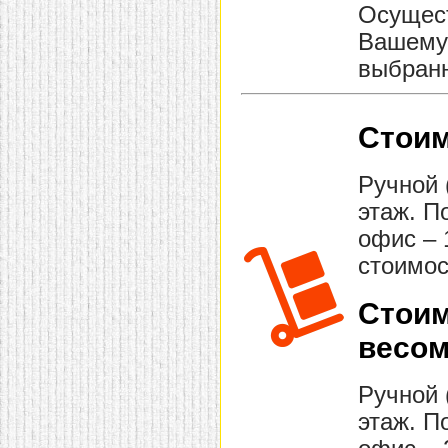
Осущест
Вашему 
выбранн
Стоим
Ручной 
этаж. П
офис – 
стоимос
Стоим
весом
Ручной 
этаж. П