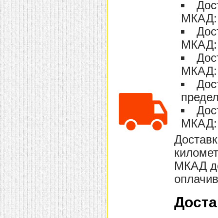
Дос
домашнем использовании.
Эта мебель имеет
МКАД: 
некоторые преимущества
перед той же стенкой для
Дос
гостиной, к примеру,
МКАД: 
поскольку она более
легкая и не загромождает
Дос
пространство. В спальне
этот предмет можно
МКАД: 
поставить у изголовья
кровати, чтобы заполнить
Дос
пустующее там
место.
Также стеллажи
предел
очень часто используют в
Дос
качестве разграничителей
комнаты, например, на
МКАД: 
рабочую зону и
пространство для отдыха.
Доставк
Особенно это актуально
для однокомнатных
километ
квартир.
МКАД до
оплачив
Доста