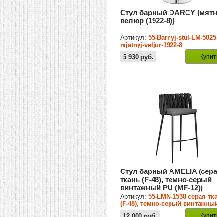
Стул барный DARCY (мят
велюр (1922-8))
Артикул:
55-Barnyj-stul-LM-5025
mjatnyj-veljur-1922-8
5 930
руб.
Купит
Стул барный AMELIA (сер
ткань (F-48), темно-серый
винтажный PU (MF-12))
Артикул:
55-LMN-1538 серая тк
(F-48), темно-серый винтажны
(MF-12)
12 000
руб.
Купит