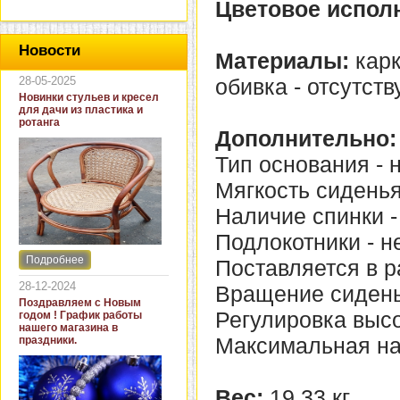
Цветовое испол
Новости
Материалы:
карк
28-05-2025
обивка - отсутству
Новинки стульев и кресел
для дачи из пластика и
ротанга
Дополнительно:
Тип основания - 
Мягкость сиденья
Наличие спинки -
Подлокотники - не
Подробнее
Поставляется в р
Интернет-магазин "Кровать
и диван" представляет
28-12-2024
Вращение сиденья
новинки стульев и кресел
Поздравляем с Новым
для дачи. В ассортименте
Регулировка высот
годом ! График работы
представлены как
нашего магазина в
бюджетные модели из
Максимальная нагр
праздники.
пластика для дачи, так и
кресла для загородных
домов из натурального и
искусственного ротанга.
Вес:
19,33 кг.