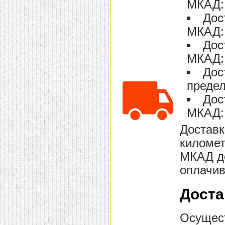
МКАД: 
домашнем использовании.
Эта мебель имеет
Дос
некоторые преимущества
МКАД: 
перед той же стенкой для
гостиной, к примеру,
Дос
поскольку она более
легкая и не загромождает
МКАД: 
пространство. В спальне
этот предмет можно
Дос
поставить у изголовья
кровати, чтобы заполнить
предел
пустующее там
Дос
место.
Также стеллажи
очень часто используют в
МКАД: 
качестве разграничителей
комнаты, например, на
Доставк
рабочую зону и
пространство для отдыха.
километ
Особенно это актуально
для однокомнатных
МКАД до
квартир.
оплачив
Доста
Осущест