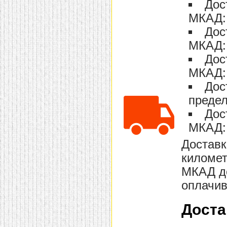
Дос
домашнем использовании.
Эта мебель имеет
МКАД: 
некоторые преимущества
Дос
перед той же стенкой для
гостиной, к примеру,
МКАД: 
поскольку она более
легкая и не загромождает
Дос
пространство. В спальне
этот предмет можно
МКАД: 
поставить у изголовья
кровати, чтобы заполнить
Дос
пустующее там
предел
место.
Также стеллажи
очень часто используют в
Дос
качестве разграничителей
комнаты, например, на
МКАД: 
рабочую зону и
пространство для отдыха.
Доставк
Особенно это актуально
для однокомнатных
километ
квартир.
МКАД до
оплачив
Доста