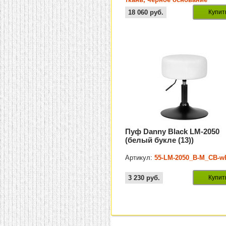
18 060
руб.
Купит
Пуф Danny Black LM-2050
(белый букле (13))
Артикул:
55-LM-2050_B-M_CB-wh
3 230
руб.
Купит