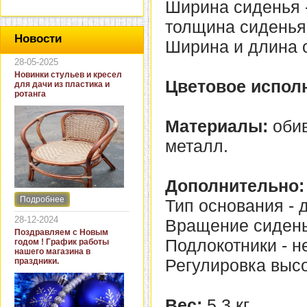
Ширина сиденья - 
толщина сиденья 
Новости
Ширина и длина о
28-05-2025
Новинки стульев и кресел
Цветовое испол
для дачи из пластика и
ротанга
Материалы:
обив
металл.
Дополнительно:
Подробнее
Тип основания - д
Интернет-магазин "Кровать
и диван" представляет
28-12-2024
Вращение сиденья
новинки стульев и кресел
Поздравляем с Новым
для дачи. В ассортименте
Подлокотники - не
годом ! График работы
представлены как
нашего магазина в
бюджетные модели из
Регулировка высо
праздники.
пластика для дачи, так и
кресла для загородных
домов из натурального и
искусственного ротанга.
Вес:
5,3 кг.