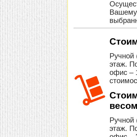
Осущест
Вашему 
выбранн
Стоим
Ручной 
этаж. П
офис – 
стоимос
Стоим
весом
Ручной 
этаж. П
офис – 