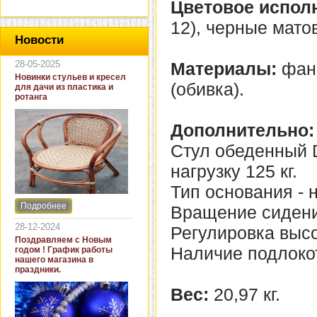
Цветовое испол
12), черные мато
Новости
28-05-2025
Материалы:
фане
Новинки стульев и кресел
(обивка).
для дачи из пластика и
ротанга
Дополнительно:
Стул обеденный 
нагрузку 125 кг.
Тип основания - 
Подробнее
Вращение сидения
Интернет-магазин "Кровать
и диван" представляет
28-12-2024
Регулировка высот
новинки стульев и кресел
Поздравляем с Новым
для дачи. В ассортименте
Наличие подлокот
годом ! График работы
представлены как
нашего магазина в
бюджетные модели из
праздники.
пластика для дачи, так и
кресла для загородных
Вес:
20,97 кг.
домов из натурального и
искусственного ротанга.