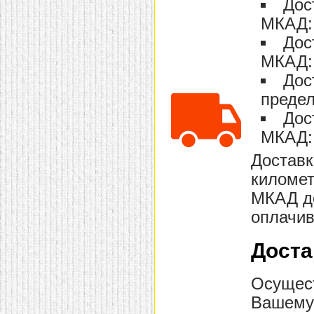
Дос
домашнем использовании.
МКАД: 
Эта мебель имеет
некоторые преимущества
Дос
перед той же стенкой для
гостиной, к примеру,
МКАД: 
поскольку она более
легкая и не загромождает
Дос
пространство. В спальне
этот предмет можно
предел
поставить у изголовья
Дос
кровати, чтобы заполнить
пустующее там
МКАД: 
место.
Также стеллажи
очень часто используют в
Доставк
качестве разграничителей
комнаты, например, на
километ
рабочую зону и
пространство для отдыха.
МКАД до
Особенно это актуально
для однокомнатных
оплачив
квартир.
Доста
Осущест
Вашему 