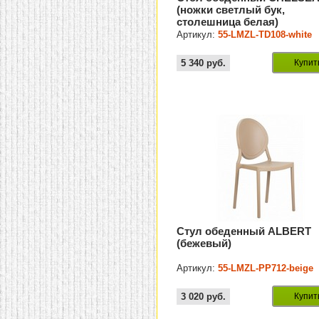
(ножки светлый бук,
столешница белая)
Артикул:
55-LMZL-TD108-white
5 340
руб.
Купит
Стул обеденный ALBERT
(бежевый)
Артикул:
55-LMZL-РР712-beige
3 020
руб.
Купит