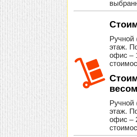
выбранн
Стоим
Ручной 
этаж. П
офис – 
стоимос
Стоим
весом
Ручной 
этаж. П
офис – 
стоимос