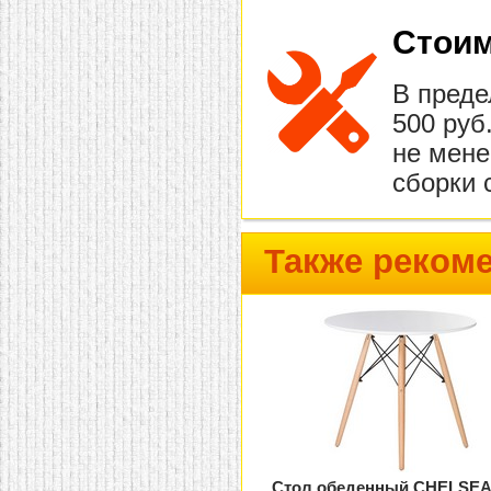
Стоим
В преде
500 руб
не мене
сборки 
Также реком
Стол обеденный CHELSEA