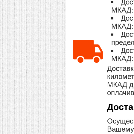
Дос
домашнем использовании.
МКАД: 
Эта мебель имеет
некоторые преимущества
Дос
перед той же стенкой для
гостиной, к примеру,
МКАД: 
поскольку она более
легкая и не загромождает
Дос
пространство. В спальне
этот предмет можно
предел
поставить у изголовья
Дос
кровати, чтобы заполнить
пустующее там
МКАД: 
место.
Также стеллажи
очень часто используют в
Доставк
качестве разграничителей
комнаты, например, на
километ
рабочую зону и
пространство для отдыха.
МКАД до
Особенно это актуально
для однокомнатных
оплачив
квартир.
Доста
Осущест
Вашему 