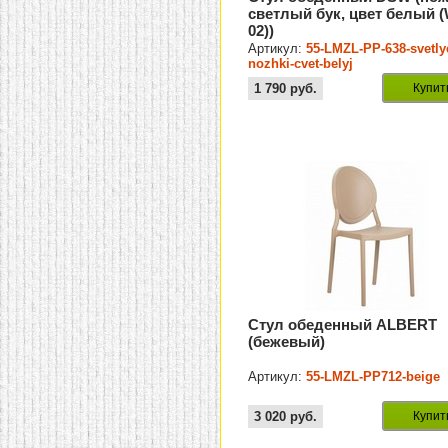
светлый бук, цвет белый (
02))
Артикул:
55-LMZL-PP-638-svetly
nozhki-cvet-belyj
1 790
руб.
Купит
Стул обеденный ALBERT
(бежевый)
Артикул:
55-LMZL-РР712-beige
3 020
руб.
Купит