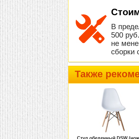
Стоим
В преде
500 руб
не мене
сборки 
Также реком
Стул обеденный DSW (но