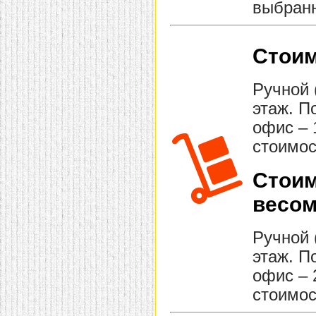
выбранн
Стоим
Ручной 
этаж. П
офис – 
стоимос
Стоим
весом
Ручной 
этаж. П
офис – 
стоимос