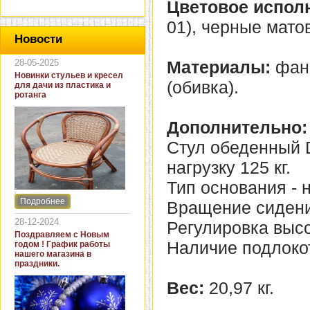
Цветовое испол
01), черные мато
Новости
28-05-2025
Материалы:
фане
Новинки стульев и кресел
(обивка).
для дачи из пластика и
ротанга
Дополнительно:
Стул обеденный 
нагрузку 125 кг.
Тип основания - 
Подробнее
Вращение сидения
Интернет-магазин "Кровать
и диван" представляет
28-12-2024
Регулировка высот
новинки стульев и кресел
Поздравляем с Новым
для дачи. В ассортименте
Наличие подлокот
годом ! График работы
представлены как
нашего магазина в
бюджетные модели из
праздники.
пластика для дачи, так и
кресла для загородных
Вес:
20,97 кг.
домов из натурального и
искусственного ротанга.