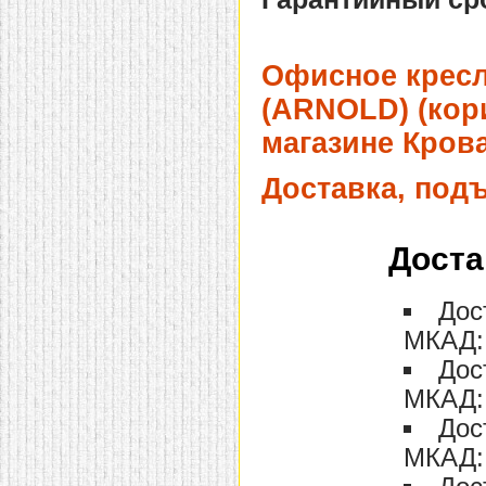
домашнем использовании.
Эта мебель имеет
некоторые преимущества
перед той же стенкой для
Офисное кресл
гостиной, к примеру,
поскольку она более
(ARNOLD) (кор
легкая и не загромождает
пространство. В спальне
магазине Крова
этот предмет можно
поставить у изголовья
кровати, чтобы заполнить
Доставка, под
пустующее там
место.
Также стеллажи
очень часто используют в
качестве разграничителей
Доста
комнаты, например, на
рабочую зону и
пространство для отдыха.
Дос
Особенно это актуально
для однокомнатных
МКАД: 
квартир.
Дос
МКАД: 
Дос
МКАД: 