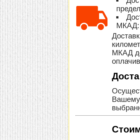
Дос
предел
Дос
МКАД: 
Доставк
километ
МКАД до
оплачив
Доста
Осущест
Вашему 
выбранн
Стоим