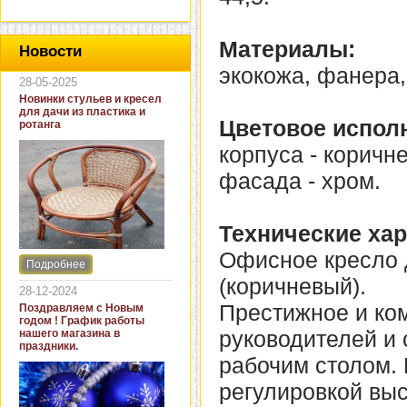
Материалы:
Новости
экокожа, фанера,
28-05-2025
Новинки стульев и кресел
для дачи из пластика и
Цветовое испол
ротанга
корпуса - коричн
фасада - хром.
Технические хар
Офисное кресло 
Подробнее
Интернет-магазин "Кровать
(коричневый).
и диван" представляет
28-12-2024
новинки стульев и кресел
Престижное и ко
Поздравляем с Новым
для дачи. В ассортименте
годом ! График работы
представлены как
руководителей и 
нашего магазина в
бюджетные модели из
праздники.
пластика для дачи, так и
рабочим столом.
кресла для загородных
домов из натурального и
регулировкой вы
искусственного ротанга.