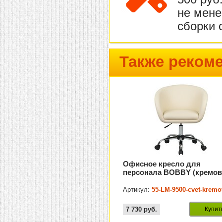
не мене
сборки 
Также реком
Офисное кресло для
персонала BOBBY (кремо
Артикул:
55-LM-9500-cvet-kremo
7 730
руб.
Купит