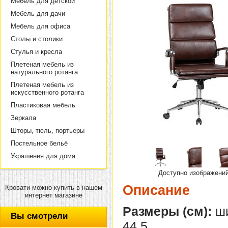
Мебель для детской
Мебель для дачи
Мебель для офиса
Столы и столики
Стулья и кресла
Плетеная мебель из
натурального ротанга
Плетеная мебель из
искусственного ротанга
Пластиковая мебель
Зеркала
Шторы, тюль, портьеры
Постельное бельё
Украшения для дома
Доступно изображени
Описание
Кровати можно купить в нашем
интернет магазине
Размеры (см):
ши
Вы смотрели
44,5.