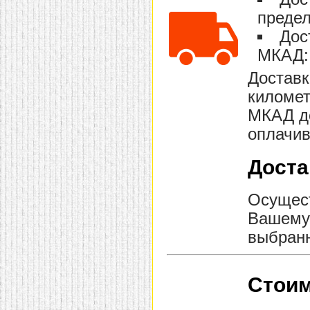
предел
Дос
МКАД: 
Доставк
километ
МКАД до
оплачив
Доста
Осущест
Вашему 
выбранн
Стоим