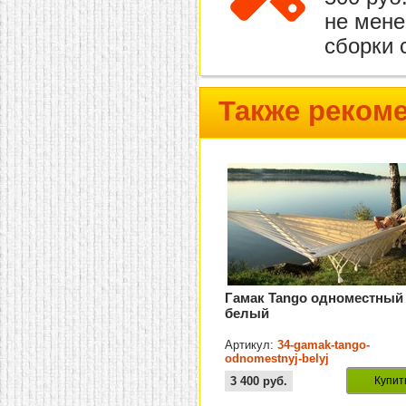
не мене
сборки 
Также реком
Гамак Tango одноместный
белый
Артикул:
34-gamak-tango-
odnomestnyj-belyj
3 400
руб.
Купит