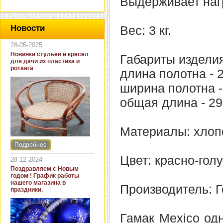
Выдерживает нагр
Вес: 3 кг.
Новости
28-05-2025
Новинки стульев и кресел
Габариты издели
для дачи из пластика и
ротанга
длина полотна - 
ширина полотна -
общая длина - 29
Материалы: хлоп
Подробнее
Интернет-магазин "Кровать
и диван" представляет
Цвет: красно-гол
28-12-2024
новинки стульев и кресел
Поздравляем с Новым
для дачи. В ассортименте
годом ! График работы
представлены как
нашего магазина в
Производитель: Г
бюджетные модели из
праздники.
пластика для дачи, так и
кресла для загородных
домов из натурального и
Гамак Mexico од
искусственного ротанга.