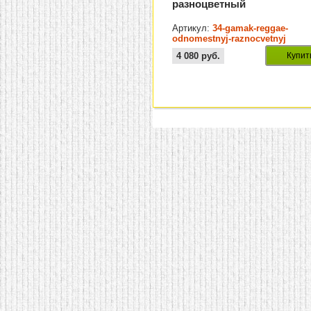
разноцветный
Артикул:
34-gamak-reggae-
odnomestnyj-raznocvetnyj
4 080
руб.
Купит