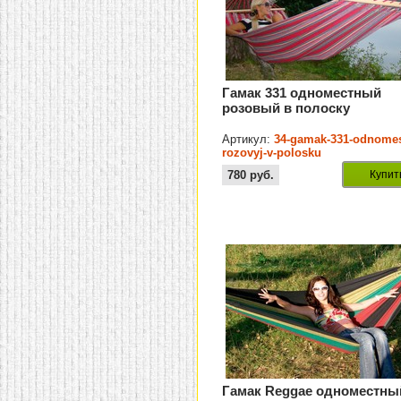
Гамак 331 одноместный
розовый в полоску
Артикул:
34-gamak-331-odnomes
rozovyj-v-polosku
780
руб.
Купит
Гамак Reggae одноместны