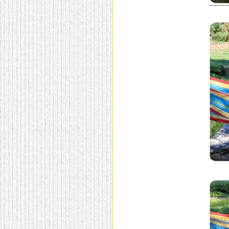
домашнем использовании.
Эта мебель имеет
некоторые преимущества
перед той же стенкой для
гостиной, к примеру,
поскольку она более
легкая и не загромождает
пространство. В спальне
этот предмет можно
поставить у изголовья
кровати, чтобы заполнить
пустующее там
место.
Также стеллажи
очень часто используют в
качестве разграничителей
комнаты, например, на
рабочую зону и
пространство для отдыха.
Особенно это актуально
для однокомнатных
квартир.