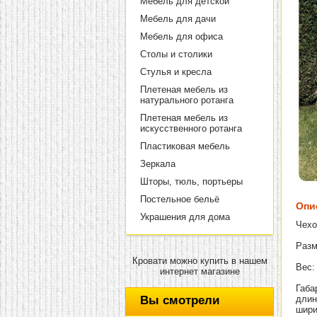
Мебель для детской
Мебель для дачи
Мебель для офиса
Столы и столики
Стулья и кресла
Плетеная мебель из
натурального ротанга
Плетеная мебель из
искусственного ротанга
Пластиковая мебель
Зеркала
Шторы, тюль, портьеры
Постельное бельё
Опи
Украшения для дома
Чехо
Разм
Кровати можно купить в нашем
Вес: 
интернет магазине
Габа
Вы смотрели
длин
шири