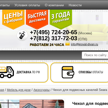
нтакты
Условия оплаты
О компании
Новости
+7(495) 724-20-65
(Москва)
+7(812) 317-72-03
(СПб)
РАБОТАЕМ 24 ЧАСА
info@krovat-divan.ru
ДОСТАВКА
ПО РФ
СПОСОБЫ
ОПЛАТЫ
/
/
/ Чехол для подвесных качелей Seara
ная
Мебель для дачи
Аксессуары
Чехол для подве