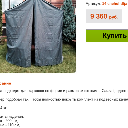
Артикул:
34-chehol-dlj
9 360
руб.
Купить
сание
л подходит для каркасов по форме и размерам схожим с Caravel, однако
ер подобран так, чтобы полностью покрыть комплект из подвесных качел
4 кг.
риты изделия:
а - 200 см,
на - 110 см,