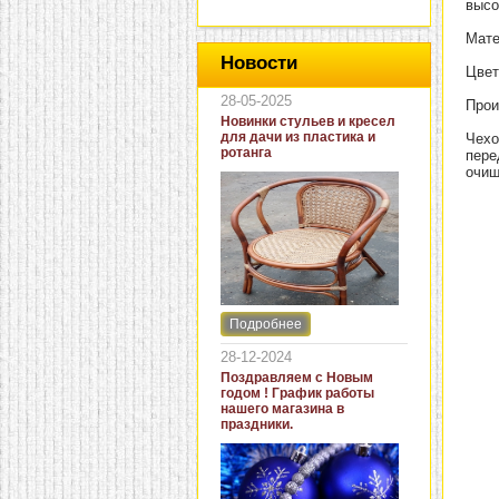
высо
Мате
Новости
Цвет
28-05-2025
Прои
Новинки стульев и кресел
для дачи из пластика и
Чехо
ротанга
пере
очищ
Подробнее
Интернет-магазин "Кровать
и диван" представляет
28-12-2024
новинки стульев и кресел
Поздравляем с Новым
для дачи. В ассортименте
годом ! График работы
представлены как
нашего магазина в
бюджетные модели из
праздники.
пластика для дачи, так и
кресла для загородных
домов из натурального и
искусственного ротанга.