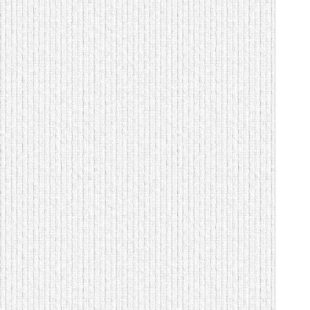
домашнем использовании.
Эта мебель имеет
некоторые преимущества
перед той же стенкой для
гостиной, к примеру,
поскольку она более
легкая и не загромождает
пространство. В спальне
этот предмет можно
поставить у изголовья
кровати, чтобы заполнить
пустующее там
место.
Также стеллажи
очень часто используют в
качестве разграничителей
комнаты, например, на
рабочую зону и
пространство для отдыха.
Особенно это актуально
для однокомнатных
квартир.