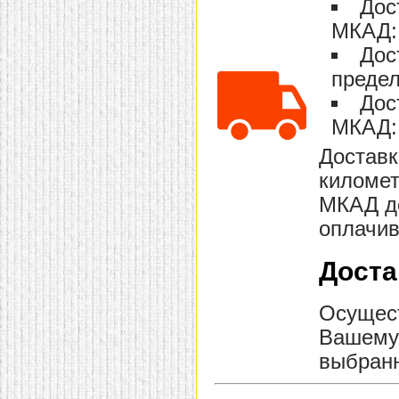
Дос
МКАД: 
Дос
предел
Дос
МКАД: 
Доставк
километ
МКАД до
оплачив
Доста
Осущест
Вашему 
выбранн