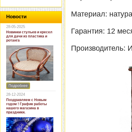
Материал: натур
Новости
28-05-2025
Гарантия: 12 мес
Новинки стульев и кресел
для дачи из пластика и
ротанга
Производитель: 
Подробнее
Интернет-магазин "Кровать
и диван" представляет
28-12-2024
новинки стульев и кресел
Поздравляем с Новым
для дачи. В ассортименте
годом ! График работы
представлены как
нашего магазина в
бюджетные модели из
праздники.
пластика для дачи, так и
кресла для загородных
домов из натурального и
искусственного ротанга.