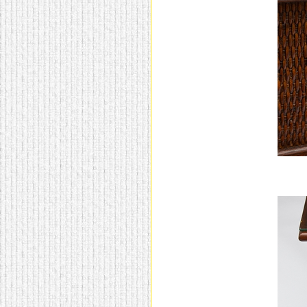
домашнем использовании.
Эта мебель имеет
некоторые преимущества
перед той же стенкой для
гостиной, к примеру,
поскольку она более
легкая и не загромождает
пространство. В спальне
этот предмет можно
поставить у изголовья
кровати, чтобы заполнить
пустующее там
место.
Также стеллажи
очень часто используют в
качестве разграничителей
комнаты, например, на
рабочую зону и
пространство для отдыха.
Особенно это актуально
для однокомнатных
квартир.