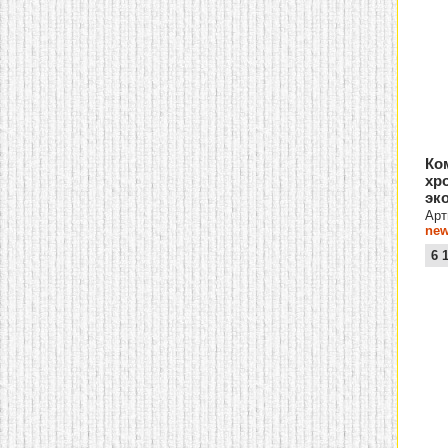
Ко
хр
эк
Арт
new
6 