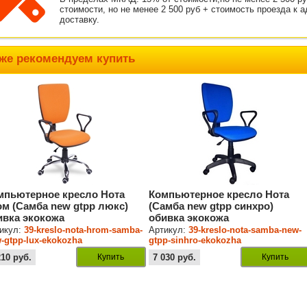
стоимости, но не менее 2 500 руб + стоимость проезда к 
доставку.
же рекомендуем купить
мпьютерное кресло Нота
Компьютерное кресло Нота
ом (Самба new gtpp люкс)
(Самба new gtpp синхро)
ивка экокожа
обивка экокожа
икул:
39-kreslo-nota-hrom-samba-
Артикул:
39-kreslo-nota-samba-new-
-gtpp-lux-ekokozha
gtpp-sinhro-ekokozha
210
руб.
Купить
7 030
руб.
Купить