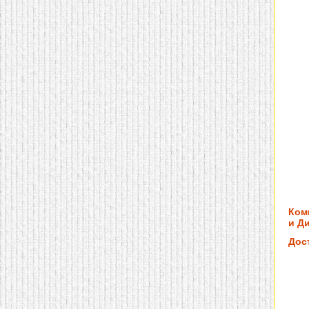
домашнем использовании.
Эта мебель имеет
некоторые преимущества
перед той же стенкой для
гостиной, к примеру,
поскольку она более
легкая и не загромождает
пространство. В спальне
этот предмет можно
поставить у изголовья
кровати, чтобы заполнить
пустующее там
место.
Также стеллажи
очень часто используют в
качестве разграничителей
комнаты, например, на
рабочую зону и
пространство для отдыха.
Особенно это актуально
для однокомнатных
Ком
квартир.
и Ди
Дос