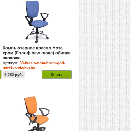
Компьютерное кресло Нота
хром (Гольф new люкс) обивка
экокожа
Артикул:
39-kreslo-nota-hrom-golf-
new-lux-ekokozha
8 280
руб.
Купить