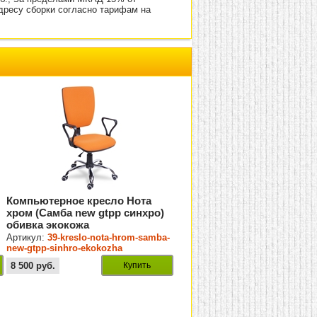
адресу сборки согласно тарифам на
Компьютерное кресло Нота
хром (Самба new gtpp синхро)
обивка экокожа
Артикул:
39-kreslo-nota-hrom-samba-
new-gtpp-sinhro-ekokozha
8 500
руб.
Купить