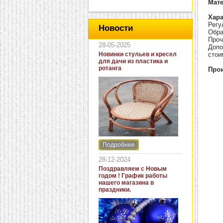
Мат
Хара
Регу
Новости
Обра
Проч
28-05-2025
Допо
Новинки стульев и кресел
стои
для дачи из пластика и
ротанга
Прои
Подробнее
Интернет-магазин "Кровать
и диван" представляет
28-12-2024
новинки стульев и кресел
Поздравляем с Новым
для дачи. В ассортименте
годом ! График работы
представлены как
нашего магазина в
бюджетные модели из
праздники.
пластика для дачи, так и
кресла для загородных
домов из натурального и
искусственного ротанга.