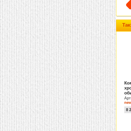
Так
Ко
хр
об
Арт
new
8 