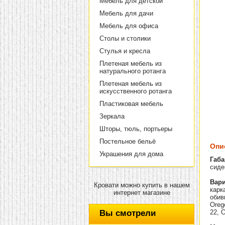
Мебель для детской
Мебель для дачи
Мебель для офиса
Столы и столики
Стулья и кресла
Плетеная мебель из
натурального ротанга
Плетеная мебель из
искусственного ротанга
Пластиковая мебель
Зеркала
Шторы, тюль, портьеры
Постельное бельё
Опи
Украшения для дома
Габа
сиден
Вари
Кровати можно купить в нашем
карк
интернет магазине
обив
Oreg
Вы смотрели
22, 