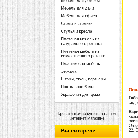
Мебель для детской
Мебель для дачи
Мебель для офиса
Столы и столики
Стулья и кресла
Плетеная мебель из
натурального ротанга
Плетеная мебель из
искусственного ротанга
Пластиковая мебель
Зеркала
Шторы, тюль, портьеры
Постельное бельё
Опи
Украшения для дома
Габа
сиден
Вари
Кровати можно купить в нашем
карк
интернет магазине
обив
Oreg
Вы смотрели
22, 