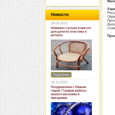
Мат
Хара
Регу
Новости
Обра
Проч
28-05-2025
Допо
Новинки стульев и кресел
стои
для дачи из пластика и
ротанга
Прои
Подробнее
Интернет-магазин "Кровать
и диван" представляет
28-12-2024
новинки стульев и кресел
Поздравляем с Новым
для дачи. В ассортименте
годом ! График работы
представлены как
нашего магазина в
бюджетные модели из
праздники.
пластика для дачи, так и
кресла для загородных
домов из натурального и
искусственного ротанга.