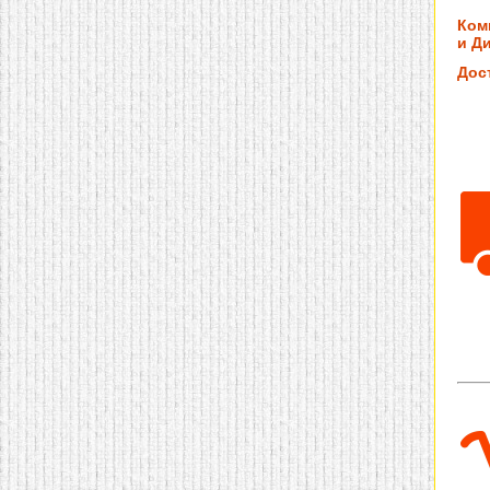
Ком
и Ди
Дос