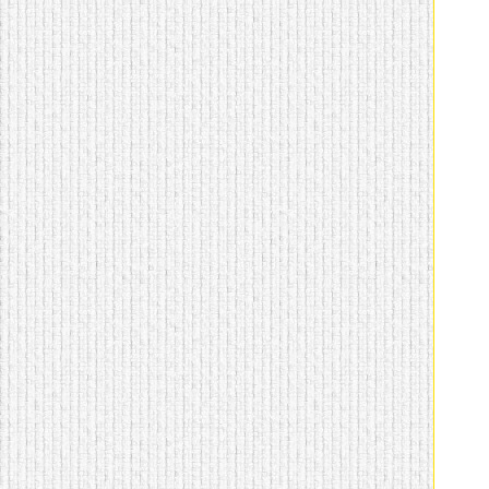
домашнем использовании.
Эта мебель имеет
некоторые преимущества
перед той же стенкой для
гостиной, к примеру,
поскольку она более
легкая и не загромождает
пространство. В спальне
этот предмет можно
поставить у изголовья
кровати, чтобы заполнить
пустующее там
место.
Также стеллажи
очень часто используют в
качестве разграничителей
комнаты, например, на
рабочую зону и
пространство для отдыха.
Особенно это актуально
для однокомнатных
квартир.