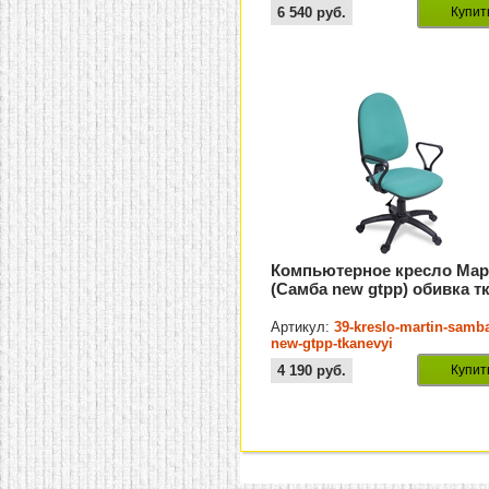
6 540
руб.
Купит
Компьютерное кресло Мар
(Самба new gtpp) обивка т
Артикул:
39-kreslo-martin-samb
new-gtpp-tkanevyi
4 190
руб.
Купит