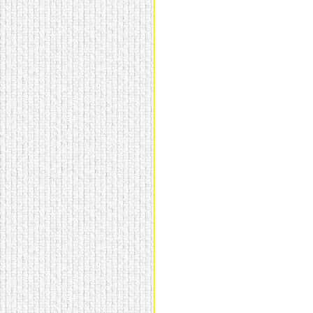
домашнем использовании.
Эта мебель имеет
некоторые преимущества
перед той же стенкой для
гостиной, к примеру,
поскольку она более
легкая и не загромождает
пространство. В спальне
этот предмет можно
поставить у изголовья
кровати, чтобы заполнить
пустующее там
место.
Также стеллажи
очень часто используют в
качестве разграничителей
комнаты, например, на
рабочую зону и
пространство для отдыха.
Особенно это актуально
для однокомнатных
квартир.