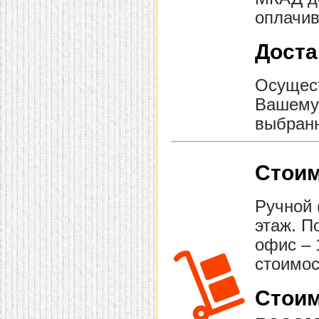
оплачив
Доста
Осущест
Вашему 
выбранн
Стоим
Ручной 
этаж. П
офис – 
стоимос
Стоим