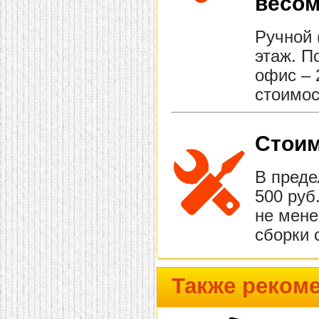
весом
Ручной 
этаж. П
офис – 
стоимос
Стоим
В преде
500 руб
не мене
сборки 
Также реком