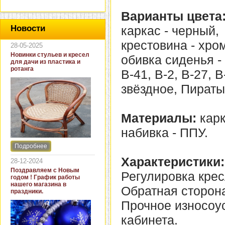
Варианты цвета
каркас - черный,
Новости
крестовина - хро
28-05-2025
Новинки стульев и кресел
обивка сиденья - В
для дачи из пластика и
ротанга
В-41, В-2, В-27, 
звёздное, Пираты
Материалы:
карк
набивка - ППУ.
Подробнее
Интернет-магазин "Кровать
и диван" представляет
Характеристики:
28-12-2024
новинки стульев и кресел
Поздравляем с Новым
Регулировка крес
для дачи. В ассортименте
годом ! График работы
представлены как
нашего магазина в
Обратная сторона
бюджетные модели из
праздники.
пластика для дачи, так и
Прочное износоу
кресла для загородных
домов из натурального и
кабинета.
искусственного ротанга.