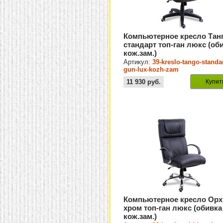
Компьютерное кресло Тан
стандарт топ-ган люкс (об
кож.зам.)
Артикул:
39-kreslo-tango-standar
gun-lux-kozh-zam
11 930
руб.
Купит
Компьютерное кресло Ор
хром топ-ган люкс (обивка
кож.зам.)