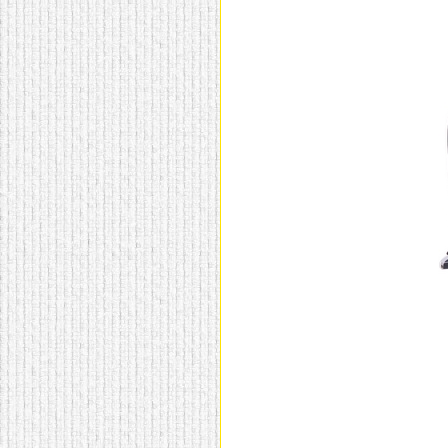
домашнем использовании.
Эта мебель имеет
некоторые преимущества
перед той же стенкой для
гостиной, к примеру,
поскольку она более
легкая и не загромождает
пространство. В спальне
этот предмет можно
поставить у изголовья
кровати, чтобы заполнить
пустующее там
место.
Также стеллажи
очень часто используют в
качестве разграничителей
комнаты, например, на
рабочую зону и
пространство для отдыха.
Особенно это актуально
для однокомнатных
квартир.