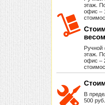
этаж. П
офис – 
стоимос
Стоим
весом
Ручной 
этаж. П
офис – 
стоимос
Стоим
В преде
500 руб