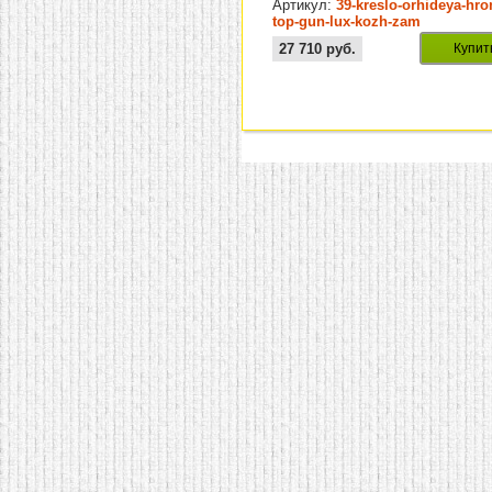
Артикул:
39-kreslo-orhideya-hr
top-gun-lux-kozh-zam
27 710
руб.
Купит