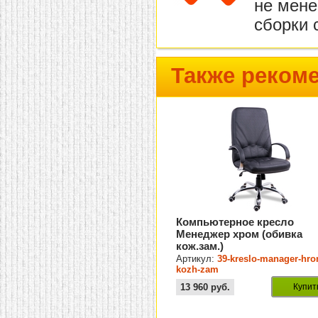
не мене
сборки 
Также реком
Компьютерное кресло
Менеджер хром (обивка
кож.зам.)
Артикул:
39-kreslo-manager-hro
kozh-zam
13 960
руб.
Купит