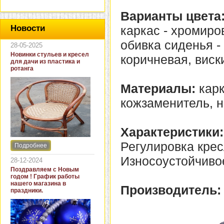
Варианты цвета
каркас - хромиро
Новости
обивка сиденья - 
28-05-2025
Новинки стульев и кресел
коричневая, виск
для дачи из пластика и
ротанга
Материалы:
карк
кожзаменитель, н
Характеристики:
Регулировка крес
Подробнее
Интернет-магазин "Кровать
и диван" представляет
Износоустойчиво
28-12-2024
новинки стульев и кресел
Поздравляем с Новым
для дачи. В ассортименте
годом ! График работы
представлены как
нашего магазина в
Производитель:
бюджетные модели из
праздники.
пластика для дачи, так и
кресла для загородных
домов из натурального и
искусственного ротанга.