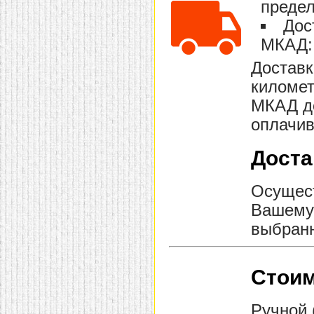
предел
Дос
МКАД: 
Доставк
километ
МКАД до
оплачив
Доста
Осущест
Вашему 
выбранн
Стоим
Ручной 