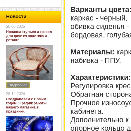
Варианты цвета
каркас - черный,
Новости
обивка сиденья -
28-05-2025
Новинки стульев и кресел
бордовая, голуба
для дачи из пластика и
ротанга
Материалы:
карк
набивка - ППУ.
Характеристики:
Регулировка крес
Подробнее
Интернет-магазин "Кровать
и диван" представляет
Обратная сторона
28-12-2024
новинки стульев и кресел
Поздравляем с Новым
Прочное износоу
для дачи. В ассортименте
годом ! График работы
представлены как
нашего магазина в
кабинета.
бюджетные модели из
праздники.
пластика для дачи, так и
Дополнительно к
кресла для загородных
домов из натурального и
опорное кольцо д
искусственного ротанга.