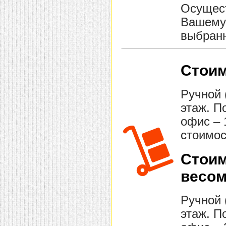
Осущест
Вашему 
выбранн
Стоим
Ручной 
этаж. П
офис – 
стоимос
Стоим
весом
Ручной 
этаж. П