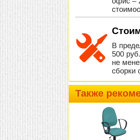
офис – 
стоимос
Стоим
В преде
500 руб
не мене
сборки 
Также реком