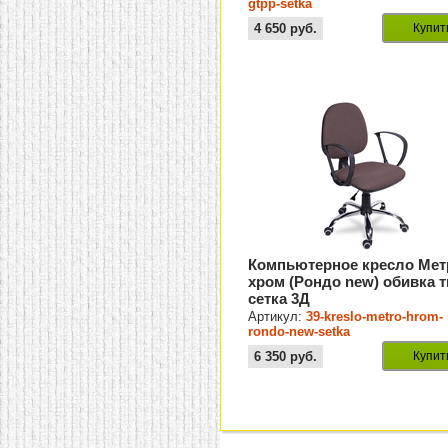
gtpp-setka
4 650
руб.
Купит
Компьютерное кресло Мет
хром (Рондо new) обивка 
сетка 3Д
Артикул:
39-kreslo-metro-hrom-
rondo-new-setka
6 350
руб.
Купит