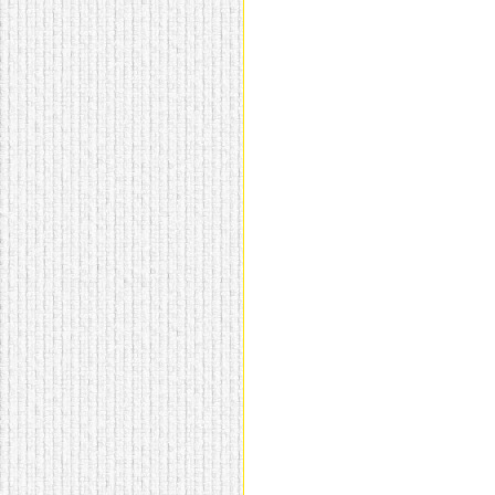
домашнем использовании.
Эта мебель имеет
некоторые преимущества
перед той же стенкой для
гостиной, к примеру,
поскольку она более
легкая и не загромождает
пространство. В спальне
этот предмет можно
поставить у изголовья
кровати, чтобы заполнить
пустующее там
место.
Также стеллажи
очень часто используют в
качестве разграничителей
комнаты, например, на
рабочую зону и
пространство для отдыха.
Особенно это актуально
для однокомнатных
квартир.