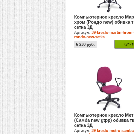
Компьютерное кресло Мар
хром (Рондо new) обивка 
сетка 3Д
Артикул:
39-kreslo-martin-hrom-
rondo-new-setka
6 230
руб.
Купит
Компьютерное кресло Мет
(Самба new gtpp) обивка т
сетка 3Д
Артикул:
39-kreslo-metro-samba