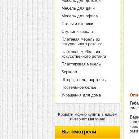
Мебель для детской
Мебель для дачи
Мебель для офиса
Столы и столики
Стулья и кресла
Плетеная мебель из
натурального ротанга
Плетеная мебель из
искусственного ротанга
Пластиковая мебель
Зеркала
Шторы, тюль, портьеры
Постельное бельё
Опи
Украшения для дома
Габа
сиден
Кровати можно купить в нашем
Вари
интернет магазине
карк
крес
Вы смотрели
обив