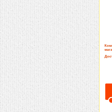
Ком
мага
Дос