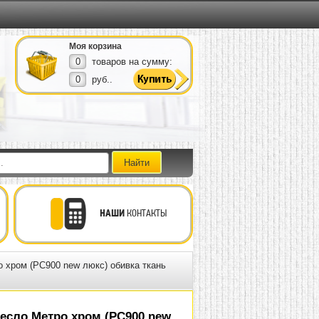
Моя корзина
0
товаров на сумму:
0
руб..
НАШИ
КОНТАКТЫ
 хром (PC900 new люкс) обивка ткань
есло Метро хром (PC900 new