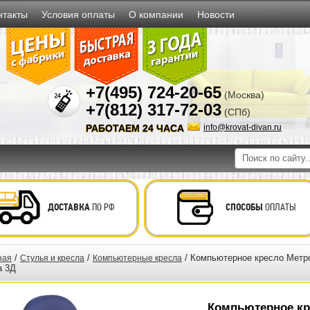
нтакты
Условия оплаты
О компании
Новости
+7(495) 724-20-65
(Москва)
+7(812) 317-72-03
(СПб)
РАБОТАЕМ 24 ЧАСА
info@krovat-divan.ru
ДОСТАВКА
ПО РФ
СПОСОБЫ
ОПЛАТЫ
/
/
/ Компьютерное кресло Метро
ная
Стулья и кресла
Компьютерные кресла
а 3Д
Компьютерное кр