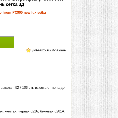
нь сетка 3Д
ro-hrom-PC900-new-lux-setka
Добавить в избранное
 высота - 92 / 106 см, высота от пола до
ая, жёлтая, чёрная 6226, бежевая 6201А.