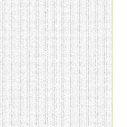
домашнем использовании.
Эта мебель имеет
некоторые преимущества
перед той же стенкой для
гостиной, к примеру,
поскольку она более
легкая и не загромождает
пространство. В спальне
этот предмет можно
поставить у изголовья
кровати, чтобы заполнить
пустующее там
место.
Также стеллажи
очень часто используют в
качестве разграничителей
комнаты, например, на
рабочую зону и
пространство для отдыха.
Особенно это актуально
для однокомнатных
квартир.