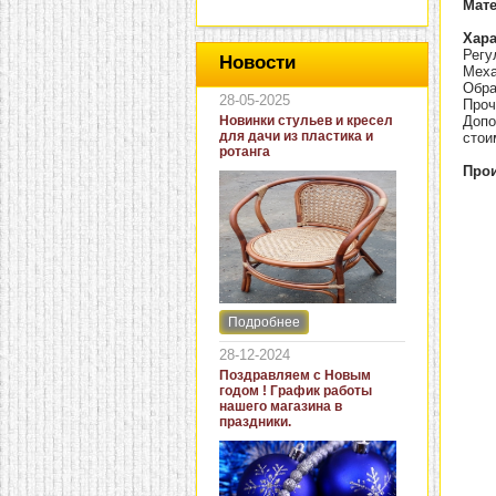
Мат
Хара
Регу
Новости
Меха
Обра
28-05-2025
Проч
Новинки стульев и кресел
Допо
для дачи из пластика и
стои
ротанга
Прои
Подробнее
Интернет-магазин "Кровать
и диван" представляет
28-12-2024
новинки стульев и кресел
Поздравляем с Новым
для дачи. В ассортименте
годом ! График работы
представлены как
нашего магазина в
бюджетные модели из
праздники.
пластика для дачи, так и
кресла для загородных
домов из натурального и
искусственного ротанга.