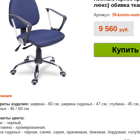
люкс) обивка тка
Артикул:
39-kreslo-met
9 560
руб.
Купить
сание
риты изделия:
ширина - 60 см, ширина сиденья - 47 см, глубина - 45 см,
ья - 46 / 60 см.
анты цвета:
ас - черный,
товина - хромированная,
ка сиденья - чёрная, синяя, серая, оранжевая, бежевая, бордовая, голуб