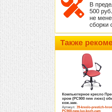
В преде
500 руб
не мене
сборки 
Также реком
Компьютерное кресло Пре
хром (PC900 new люкс) об
кож.зам.
Артикул:
39-kreslo-prestizh-hro
PC900-new-lux-kozh-zam