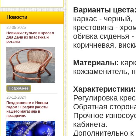
Варианты цвета
каркас - черный,
Новости
крестовина - хро
28-05-2025
Новинки стульев и кресел
обивка сиденья - 
для дачи из пластика и
ротанга
коричневая, виск
Материалы:
карк
кожзаменитель, н
Характеристики:
Подробнее
Интернет-магазин "Кровать
и диван" представляет
Регулировка крес
28-12-2024
новинки стульев и кресел
Поздравляем с Новым
Обратная сторона
для дачи. В ассортименте
годом ! График работы
представлены как
нашего магазина в
Прочное износоу
бюджетные модели из
праздники.
пластика для дачи, так и
кабинета.
кресла для загородных
домов из натурального и
Дополнительно к
искусственного ротанга.