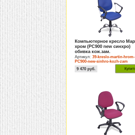
Компьютерное кресло Мар
хром (PC900 new синхро)
обивка кож.зам.
Артикул:
39-kreslo-martin-hrom-
PC900-new-sinhro-kozh-zam
9 470
руб.
Купит