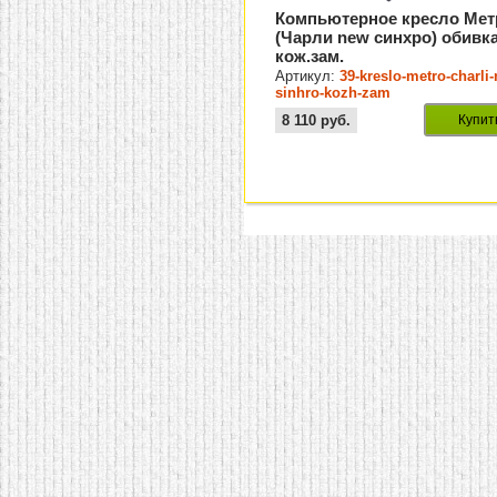
Компьютерное кресло Мет
(Чарли new синхро) обивк
кож.зам.
Артикул:
39-kreslo-metro-charli
sinhro-kozh-zam
8 110
руб.
Купит