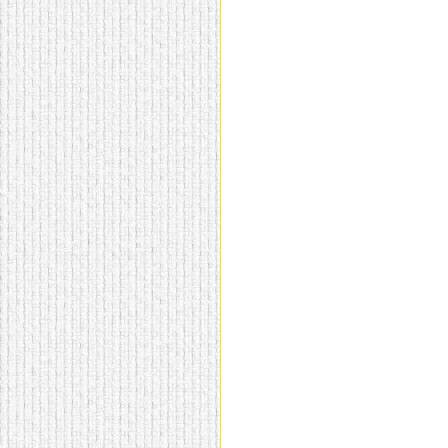
домашнем использовании.
Эта мебель имеет
некоторые преимущества
перед той же стенкой для
гостиной, к примеру,
поскольку она более
легкая и не загромождает
пространство. В спальне
этот предмет можно
поставить у изголовья
кровати, чтобы заполнить
пустующее там
место.
Также стеллажи
очень часто используют в
качестве разграничителей
комнаты, например, на
рабочую зону и
пространство для отдыха.
Особенно это актуально
для однокомнатных
квартир.