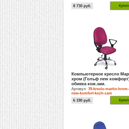
8 730
руб.
Купит
Компьютерное кресло Мар
хром (Гольф new комфорт
обивка кож.зам.
Артикул:
39-kreslo-martin-hrom-
new-komfort-kozh-zam
6 190
руб.
Купит