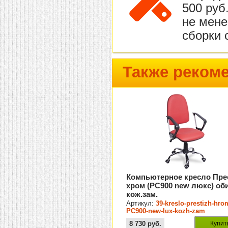
500 руб
не мене
сборки 
Также реком
Компьютерное кресло Пре
хром (PC900 new люкс) об
кож.зам.
Артикул:
39-kreslo-prestizh-hro
PC900-new-lux-kozh-zam
8 730
руб.
Купит