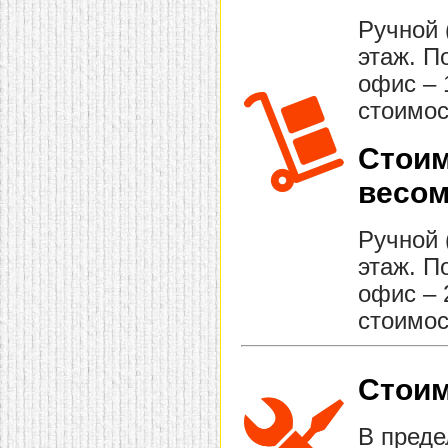
Ручной 
этаж. П
офис – 
стоимос
Стоим
весом
Ручной 
этаж. П
офис – 
стоимос
Стоим
В преде