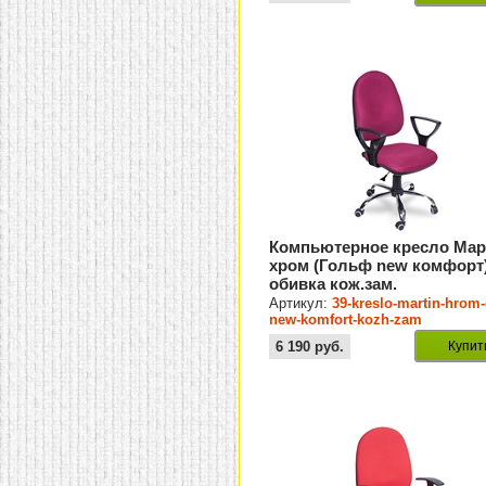
Компьютерное кресло Мар
хром (Гольф new комфорт
обивка кож.зам.
Артикул:
39-kreslo-martin-hrom-
new-komfort-kozh-zam
6 190
руб.
Купит