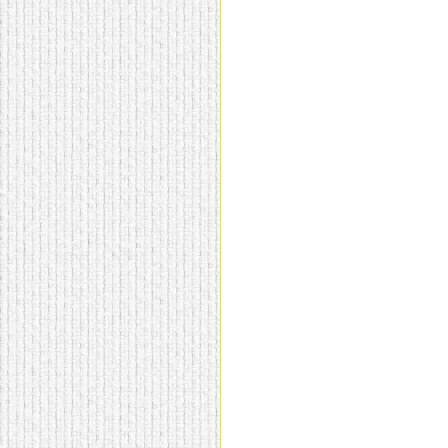
домашнем использовании.
Эта мебель имеет
некоторые преимущества
перед той же стенкой для
гостиной, к примеру,
поскольку она более
легкая и не загромождает
пространство. В спальне
этот предмет можно
поставить у изголовья
кровати, чтобы заполнить
пустующее там
место.
Также стеллажи
очень часто используют в
качестве разграничителей
комнаты, например, на
рабочую зону и
пространство для отдыха.
Особенно это актуально
для однокомнатных
квартир.