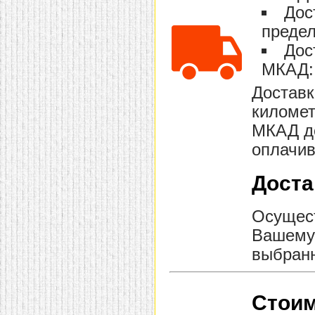
Дос
предел
Дос
МКАД: 
Доставк
километ
МКАД до
оплачив
Доста
Осущест
Вашему 
выбранн
Стоим