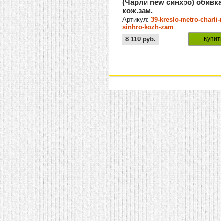
(Чарли new синхро) обивк
кож.зам.
Артикул:
39-kreslo-metro-charli
sinhro-kozh-zam
8 110
руб.
Купит