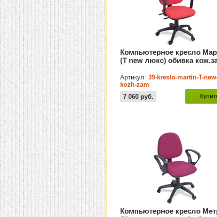
Компьютерное кресло Мар
(T new люкс) обивка кож.з
Артикул:
39-kreslo-martin-T-new
kozh-zam
7 060
руб.
Купит
Компьютерное кресло Мет