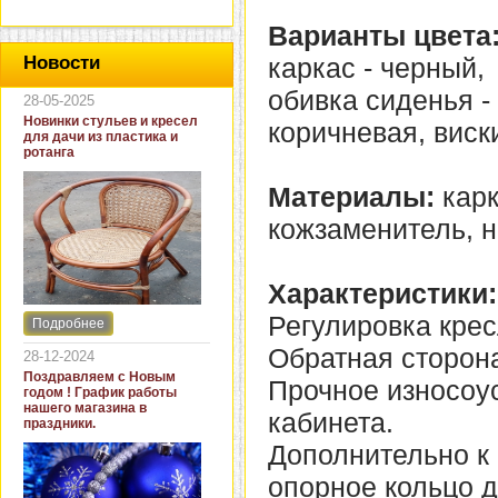
Варианты цвета
каркас - черный,
Новости
обивка сиденья - 
28-05-2025
Новинки стульев и кресел
коричневая, виск
для дачи из пластика и
ротанга
Материалы:
карк
кожзаменитель, н
Характеристики:
Регулировка крес
Подробнее
Интернет-магазин "Кровать
и диван" представляет
Обратная сторона
28-12-2024
новинки стульев и кресел
Поздравляем с Новым
Прочное износоу
для дачи. В ассортименте
годом ! График работы
представлены как
нашего магазина в
кабинета.
бюджетные модели из
праздники.
пластика для дачи, так и
Дополнительно к
кресла для загородных
домов из натурального и
опорное кольцо д
искусственного ротанга.