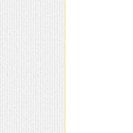
домашнем использовании.
Эта мебель имеет
некоторые преимущества
перед той же стенкой для
гостиной, к примеру,
поскольку она более
легкая и не загромождает
пространство. В спальне
этот предмет можно
поставить у изголовья
кровати, чтобы заполнить
пустующее там
место.
Также стеллажи
очень часто используют в
качестве разграничителей
комнаты, например, на
рабочую зону и
пространство для отдыха.
Особенно это актуально
для однокомнатных
квартир.