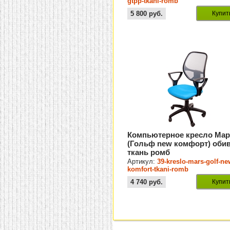
gtpp-tkani-romb
5 800
руб.
Купит
Компьютерное кресло Мар
(Гольф new комфорт) оби
ткань ромб
Артикул:
39-kreslo-mars-golf-ne
komfort-tkani-romb
4 740
руб.
Купит