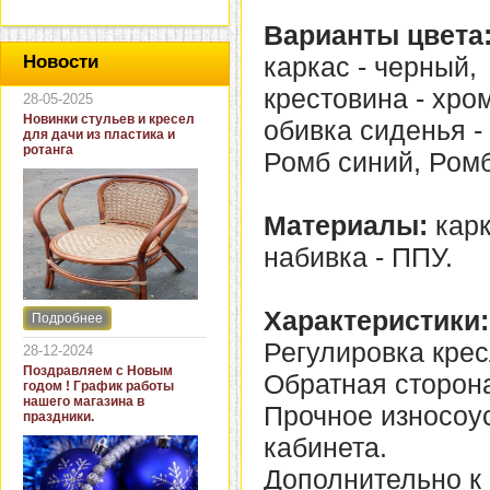
Варианты цвета
каркас - черный,
Новости
крестовина - хро
28-05-2025
Новинки стульев и кресел
обивка сиденья -
для дачи из пластика и
ротанга
Ромб синий, Ромб
Материалы:
карк
набивка - ППУ.
Характеристики:
Подробнее
Интернет-магазин "Кровать
и диван" представляет
Регулировка крес
28-12-2024
новинки стульев и кресел
Поздравляем с Новым
Обратная сторона
для дачи. В ассортименте
годом ! График работы
представлены как
нашего магазина в
Прочное износоу
бюджетные модели из
праздники.
пластика для дачи, так и
кабинета.
кресла для загородных
домов из натурального и
Дополнительно к
искусственного ротанга.