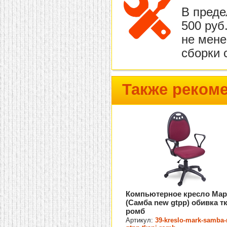
В преде
500 руб
не мене
сборки 
Также реком
Компьютерное кресло Мар
(Самба new gtpp) обивка т
ромб
Артикул:
39-kreslo-mark-samba