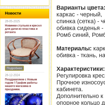
Варианты цвета
каркас - черный,
Новости
спинка (сетка) - 
28-05-2025
Новинки стульев и кресел
обивка сиденья -
для дачи из пластика и
ротанга
Ромб синий, Ромб
Материалы:
карк
обивка - ткань, н
Характеристики:
Подробнее
Интернет-магазин "Кровать
и диван" представляет
Регулировка крес
28-12-2024
новинки стульев и кресел
Поздравляем с Новым
Прочное износоу
для дачи. В ассортименте
годом ! График работы
представлены как
нашего магазина в
кабинета.
бюджетные модели из
праздники.
пластика для дачи, так и
Дополнительно к
кресла для загородных
домов из натурального и
опорное кольцо д
искусственного ротанга.