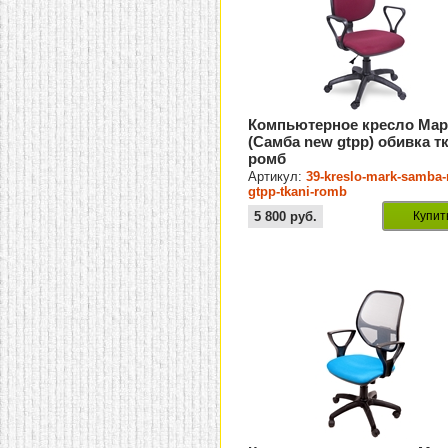
Компьютерное кресло Мар
(Самба new gtpp) обивка т
ромб
Артикул:
39-kreslo-mark-samba
gtpp-tkani-romb
5 800
руб.
Купит