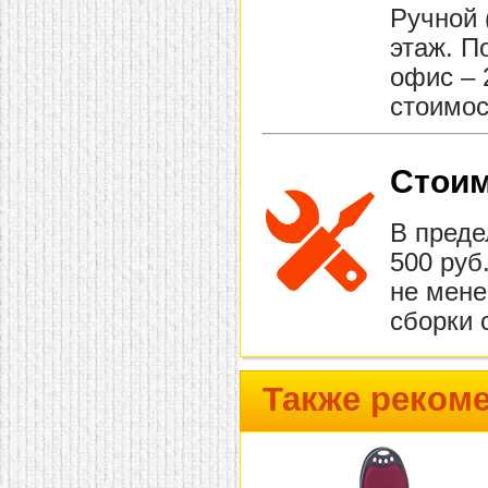
Ручной 
этаж. П
офис – 
стоимос
Стоим
В преде
500 руб
не мене
сборки 
Также реком