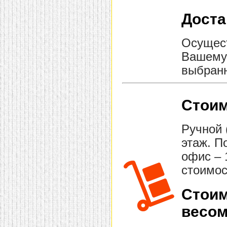
Доста
Осущест
Вашему 
выбранн
Стоим
Ручной 
этаж. П
офис – 
стоимос
Стоим
весом