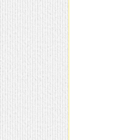
домашнем использовании.
Эта мебель имеет
некоторые преимущества
перед той же стенкой для
гостиной, к примеру,
поскольку она более
легкая и не загромождает
пространство. В спальне
этот предмет можно
поставить у изголовья
кровати, чтобы заполнить
пустующее там
место.
Также стеллажи
очень часто используют в
качестве разграничителей
комнаты, например, на
рабочую зону и
пространство для отдыха.
Особенно это актуально
для однокомнатных
квартир.