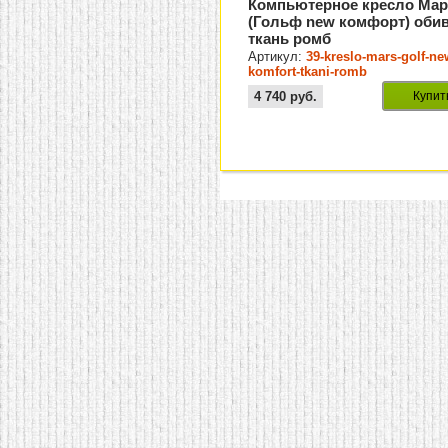
Компьютерное кресло Мар
(Гольф new комфорт) оби
ткань ромб
Артикул:
39-kreslo-mars-golf-ne
komfort-tkani-romb
4 740
руб.
Купит