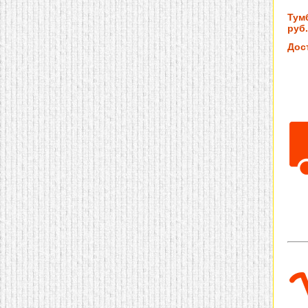
Тум
руб.
Дос