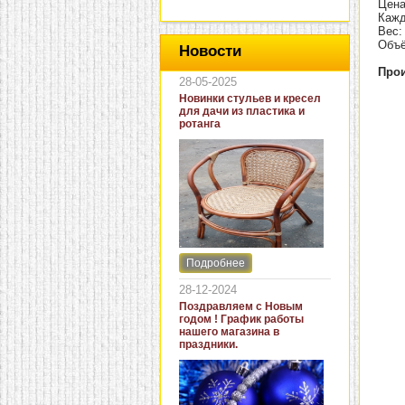
Цена
Кажд
Вес: 
Объё
Новости
Прои
28-05-2025
Новинки стульев и кресел
для дачи из пластика и
ротанга
Подробнее
Интернет-магазин "Кровать
и диван" представляет
28-12-2024
новинки стульев и кресел
Поздравляем с Новым
для дачи. В ассортименте
годом ! График работы
представлены как
нашего магазина в
бюджетные модели из
праздники.
пластика для дачи, так и
кресла для загородных
домов из натурального и
искусственного ротанга.