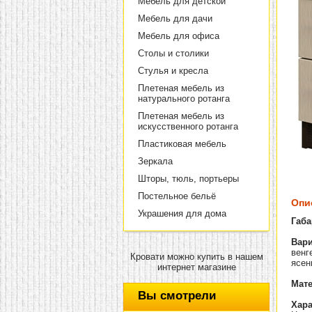
Мебель для детской
Мебель для дачи
Мебель для офиса
Столы и столики
Стулья и кресла
Плетеная мебель из
натурального ротанга
Плетеная мебель из
искусственного ротанга
Пластиковая мебель
Зеркала
Шторы, тюль, портьеры
Постельное бельё
Опи
Украшения для дома
Габа
Вари
венг
Кровати можно купить в нашем
ясен
интернет магазине
Мат
Вы смотрели
Хара