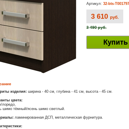
Артикул:
32-bts-Т00179
3 610
руб.
3 490 руб.
Купить
сание
риты изделия:
ширина - 40 см, глубина - 41 см, высота - 45 см.
анты цвета:
е/лоредо,
ь шимо тёмный/ясень шимо светлый.
ериалы:
ламинированная ДСП, металлическая фурнитура.
ктеристики: