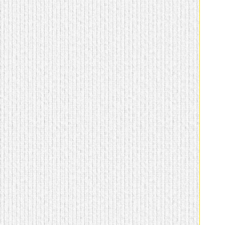
домашнем использовании.
Эта мебель имеет
некоторые преимущества
перед той же стенкой для
гостиной, к примеру,
поскольку она более
легкая и не загромождает
пространство. В спальне
этот предмет можно
поставить у изголовья
кровати, чтобы заполнить
пустующее там
место.
Также стеллажи
очень часто используют в
качестве разграничителей
комнаты, например, на
рабочую зону и
пространство для отдыха.
Особенно это актуально
для однокомнатных
квартир.