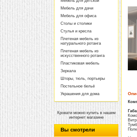
Мебель для детской
Мебель для дачи
Мебель для офиса
Столы и столики
Стулья и кресла
Плетеная мебель из
натурального ротанга
Плетеная мебель из
искусственного ротанга
Пластиковая мебель
Зеркала
Шторы, тюль, портьеры
Постельное бельё
Опи
Украшения для дома
Ком
Габа
Кровати можно купить в нашем
Комо
интернет магазине
Витр
Тумб
Вы смотрели
Полк