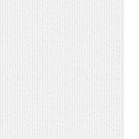
домашнем использовании.
Эта мебель имеет
некоторые преимущества
перед той же стенкой для
гостиной, к примеру,
поскольку она более
легкая и не загромождает
пространство. В спальне
этот предмет можно
поставить у изголовья
кровати, чтобы заполнить
пустующее там
место.
Также стеллажи
очень часто используют в
качестве разграничителей
комнаты, например, на
рабочую зону и
пространство для отдыха.
Особенно это актуально
для однокомнатных
квартир.