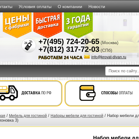
нтакты
Условия оплаты
О компании
Новости
+7(495) 724-20-65
(Москва)
+7(812) 317-72-03
(СПб)
РАБОТАЕМ 24 ЧАСА
info@krovat-divan.ru
ДОСТАВКА
ПО РФ
СПОСОБЫ
ОПЛАТЫ
/
/
/ Набор мебели дл
ная
Мебель для гостиной
Наборы мебели для гостиной
поновка 3)
Набор мебели дл