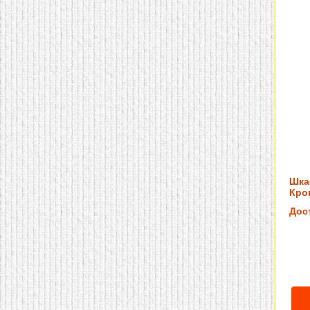
Шка
Кров
Дос