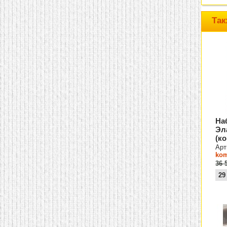
Так
На
Эл
(к
Арт
kom
36 
29