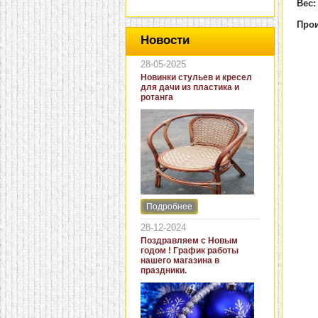
Вес
Про
Новости
28-05-2025
Новинки стульев и кресел
для дачи из пластика и
ротанга
Подробнее
Интернет-магазин "Кровать
и диван" представляет
28-12-2024
новинки стульев и кресел
Поздравляем с Новым
для дачи. В ассортименте
годом ! График работы
представлены как
нашего магазина в
бюджетные модели из
праздники.
пластика для дачи, так и
кресла для загородных
домов из натурального и
искусственного ротанга.