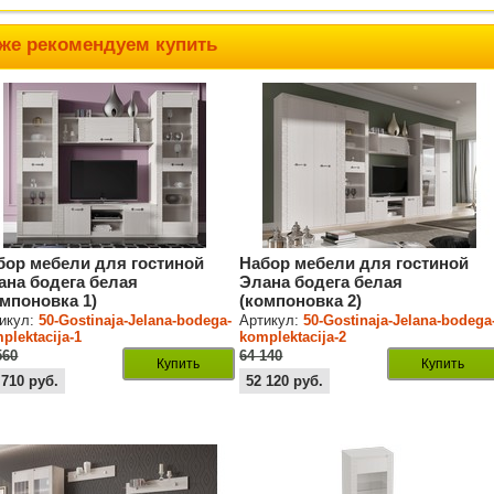
же рекомендуем купить
бор мебели для гостиной
Набор мебели для гостиной
ана бодега белая
Элана бодега белая
омпоновка 1)
(компоновка 2)
икул:
50-Gostinaja-Jelana-bodega-
Артикул:
50-Gostinaja-Jelana-bodega
plektacija-1
komplektacija-2
560
64 140
Купить
Купить
 710
руб.
52 120
руб.