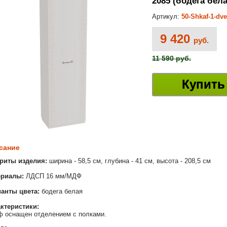
2085 (бодега бела
Артикул:
50-Shkaf-1-dv
9 420
руб.
11 590 руб.
Купить
сание
риты изделия:
ширина - 58,5 см, глубина - 41 см, высота - 208,5 см
ериалы:
ЛДСП 16 мм/МДФ
анты цвета:
бодега белая
ктеристики:
 оснащен отделением с полками.