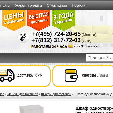
нтакты
Условия оплаты
О компании
Новости
+7(495) 724-20-65
(Москва)
+7(812) 317-72-03
(СПб)
РАБОТАЕМ 24 ЧАСА
info@krovat-divan.ru
ДОСТАВКА
ПО РФ
СПОСОБЫ
ОПЛАТЫ
/
/
/ Шкаф одностворчатый дл
ная
Мебель для гостиной
Шкафы для гостиной
Шкаф одностворч