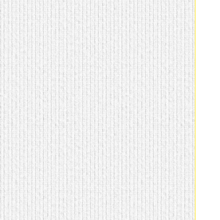
домашнем использовании.
Эта мебель имеет
некоторые преимущества
перед той же стенкой для
гостиной, к примеру,
поскольку она более
легкая и не загромождает
пространство. В спальне
этот предмет можно
поставить у изголовья
кровати, чтобы заполнить
пустующее там
место.
Также стеллажи
очень часто используют в
качестве разграничителей
комнаты, например, на
рабочую зону и
пространство для отдыха.
Особенно это актуально
для однокомнатных
квартир.