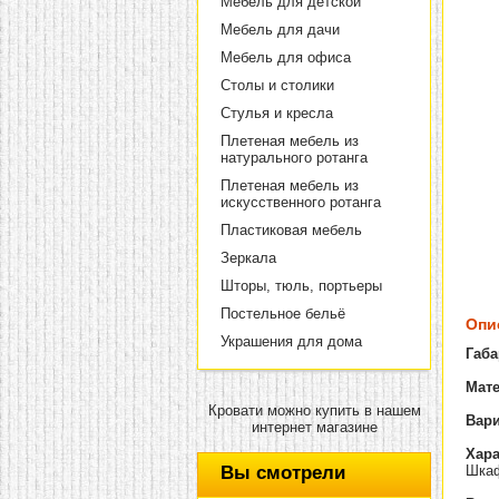
Мебель для детской
Мебель для дачи
Мебель для офиса
Столы и столики
Стулья и кресла
Плетеная мебель из
натурального ротанга
Плетеная мебель из
искусственного ротанга
Пластиковая мебель
Зеркала
Шторы, тюль, портьеры
Постельное бельё
Опи
Украшения для дома
Габа
Мат
Кровати можно купить в нашем
Вари
интернет магазине
Хара
Вы смотрели
Шкаф