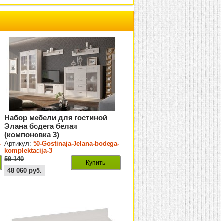
Набор мебели для гостиной
Элана бодега белая
(компоновка 3)
-
Артикул:
50-Gostinaja-Jelana-bodega-
komplektacija-3
59 140
Купить
48 060
руб.