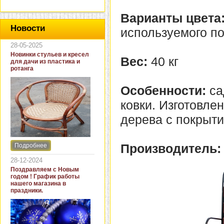
Варианты цвета
Новости
используемого по
28-05-2025
Новинки стульев и кресел
Вес:
40 кг
для дачи из пластика и
ротанга
Особенности:
са
ковки. Изготовле
дерева с покрыти
Производитель:
Подробнее
Интернет-магазин "Кровать
и диван" представляет
28-12-2024
новинки стульев и кресел
Поздравляем с Новым
для дачи. В ассортименте
годом ! График работы
представлены как
нашего магазина в
бюджетные модели из
праздники.
пластика для дачи, так и
кресла для загородных
домов из натурального и
искусственного ротанга.