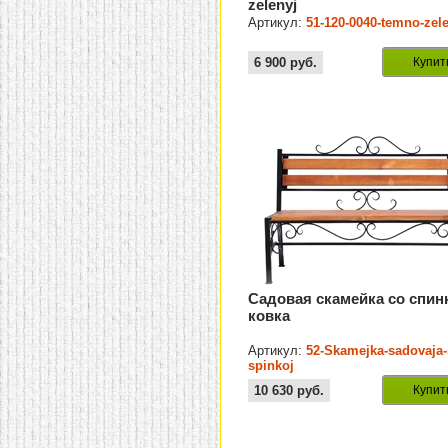
zelenyj
Артикул:
51-120-0040-temno-zel
6 900
руб.
Купит
Садовая скамейка со спин
ковка
Артикул:
52-Skamejka-sadovaja-
spinkoj
10 630
руб.
Купит