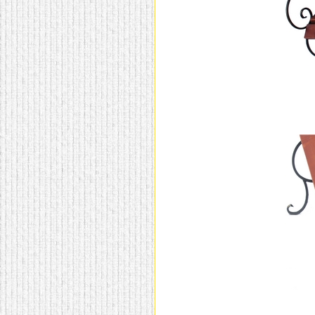
домашнем использовании.
Эта мебель имеет
некоторые преимущества
перед той же стенкой для
гостиной, к примеру,
поскольку она более
легкая и не загромождает
пространство. В спальне
этот предмет можно
поставить у изголовья
кровати, чтобы заполнить
пустующее там
место.
Также стеллажи
очень часто используют в
качестве разграничителей
комнаты, например, на
рабочую зону и
пространство для отдыха.
Особенно это актуально
для однокомнатных
квартир.