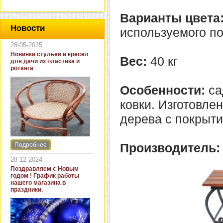
Варианты цвета
Новости
используемого по
28-05-2025
Новинки стульев и кресел
Вес:
40 кг
для дачи из пластика и
ротанга
Особенности:
са
ковки. Изготовле
дерева с покрыти
Производитель:
Подробнее
Интернет-магазин "Кровать
и диван" представляет
28-12-2024
новинки стульев и кресел
Поздравляем с Новым
для дачи. В ассортименте
годом ! График работы
представлены как
нашего магазина в
бюджетные модели из
праздники.
пластика для дачи, так и
кресла для загородных
домов из натурального и
искусственного ротанга.