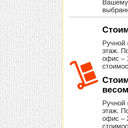
Вашему 
выбранн
Стоим
Ручной 
этаж. П
офис – 
стоимос
Стоим
весом
Ручной 
этаж. П
офис – 
стоимос