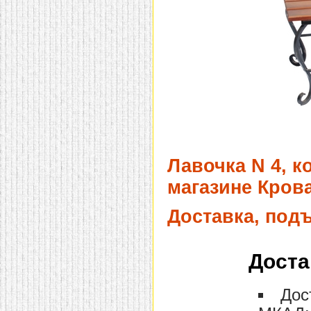
домашнем использовании.
Эта мебель имеет
некоторые преимущества
перед той же стенкой для
гостиной, к примеру,
поскольку она более
легкая и не загромождает
пространство. В спальне
этот предмет можно
поставить у изголовья
кровати, чтобы заполнить
пустующее там
место.
Также стеллажи
очень часто используют в
качестве разграничителей
Лавочка N 4, к
комнаты, например, на
рабочую зону и
магазине Крова
пространство для отдыха.
Особенно это актуально
для однокомнатных
Доставка, под
квартир.
Доста
Дос