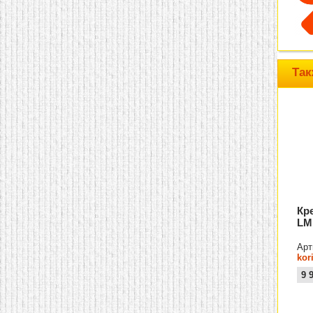
Так
Кр
LM
Арт
kor
9 