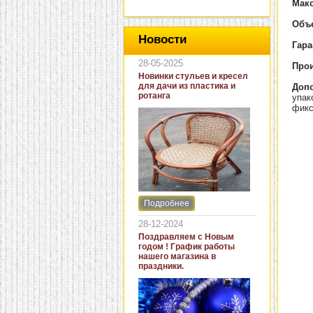
Макс
Объе
Новости
Гара
28-05-2025
Прои
Новинки стульев и кресел
для дачи из пластика и
Доп
ротанга
упак
фикс
Подробнее
Интернет-магазин "Кровать
и диван" представляет
28-12-2024
новинки стульев и кресел
Поздравляем с Новым
для дачи. В ассортименте
годом ! График работы
представлены как
нашего магазина в
бюджетные модели из
праздники.
пластика для дачи, так и
кресла для загородных
домов из натурального и
искусственного ротанга.