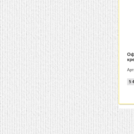
Оф
кр
Арт
5 