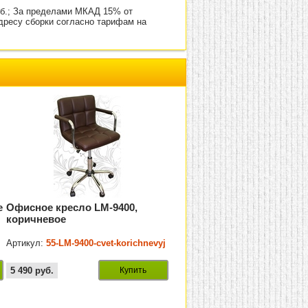
уб.; За пределами МКАД 15% от
адресу сборки согласно тарифам на
е
Офисное кресло LM-9400,
коричневое
Артикул:
55-LM-9400-cvet-korichnevyj
5 490
руб.
Купить