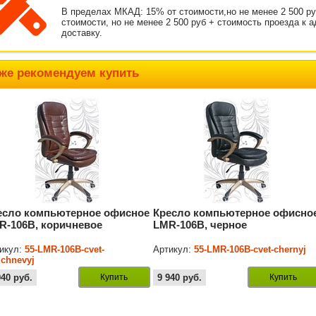
В пределах МКАД: 15% от стоимости,но не менее 2 500 р
стоимости, но не менее 2 500 руб + стоимость проезда к 
доставку.
же рекомендуем купить
есло компьютерное офисное
Кресло компьютерное офисно
R-106B, коричневое
LMR-106B, черное
икул:
55-LMR-106B-cvet-
Артикул:
55-LMR-106B-cvet-chernyj
ichnevyj
940
руб.
Купить
9 940
руб.
Купить