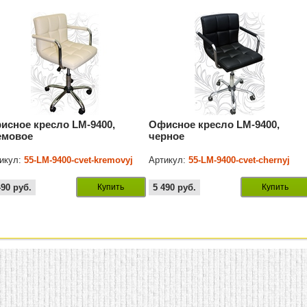
исное кресло LM-9400,
Офисное кресло LM-9400,
емовое
черное
икул:
55-LM-9400-cvet-kremovyj
Артикул:
55-LM-9400-cvet-chernyj
490
руб.
Купить
5 490
руб.
Купить