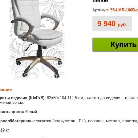
белое
Артикул:
55-LMR-106B-c
9 940
руб.
Купить
сание
риты изделия (ШхГхВ):
62х50х104-112,5 см, высота до сидения - в нижн
жении 55 см.
анты цвета:
белый
ериал/Материалы:
экокожа (полиуретан - PU), поролон, металл, пластик
19 кг.