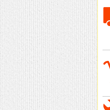
домашнем использовании.
Эта мебель имеет
некоторые преимущества
перед той же стенкой для
гостиной, к примеру,
поскольку она более
легкая и не загромождает
пространство. В спальне
этот предмет можно
поставить у изголовья
кровати, чтобы заполнить
пустующее там
место.
Также стеллажи
очень часто используют в
качестве разграничителей
комнаты, например, на
рабочую зону и
пространство для отдыха.
Особенно это актуально
для однокомнатных
квартир.