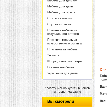
Мебель для детской
Мебель для дачи
Мебель для офиса
Столы и столики
Стулья и кресла
Плетеная мебель из
натурального ротанга
Плетеная мебель из
искусственного ротанга
Пластиковая мебель
Зеркала
Шторы, тюль, портьеры
Постельное бельё
Опи
Украшения для дома
Габа
поло
Вари
Кровати можно купить в нашем
интернет магазине
Мат
Вы смотрели
Вес: