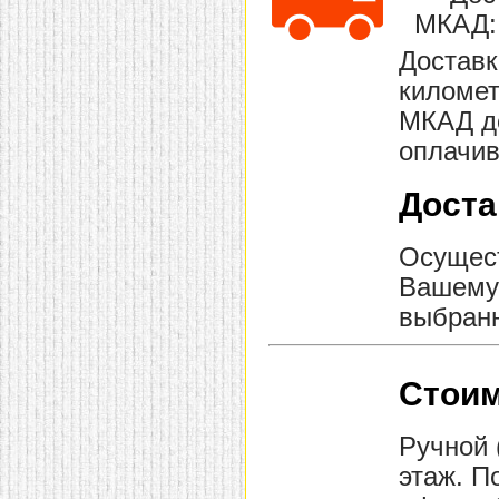
домашнем использовании.
МКАД: 
Эта мебель имеет
некоторые преимущества
Доставк
перед той же стенкой для
гостиной, к примеру,
километ
поскольку она более
МКАД до
легкая и не загромождает
пространство. В спальне
оплачив
этот предмет можно
поставить у изголовья
кровати, чтобы заполнить
Доста
пустующее там
место.
Также стеллажи
очень часто используют в
качестве разграничителей
Осущест
комнаты, например, на
Вашему 
рабочую зону и
пространство для отдыха.
выбранн
Особенно это актуально
для однокомнатных
квартир.
Стоим
Ручной 
этаж. П