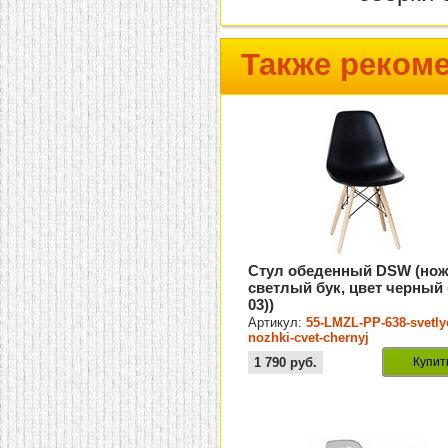
Также реком
Стул обеденный DSW (но
светлый бук, цвет черный 
03))
Артикул:
55-LMZL-PP-638-svetly
nozhki-cvet-chernyj
1 790
руб.
Купит