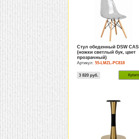
Стул обеденный DSW CA
(ножки светлый бук, цвет
прозрачный)
Артикул:
55-LMZL-РС818
3 820
руб.
Купит