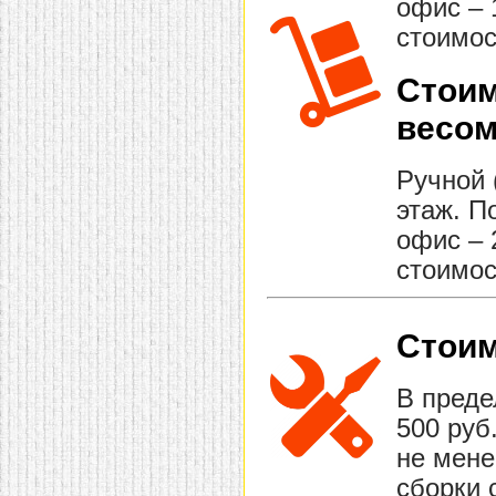
офис – 
стоимос
Стоим
весом
Ручной 
этаж. П
офис – 
стоимос
Стоим
В преде
500 руб
не мене
сборки 