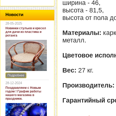
ширина - 46,
высота - 81,5,
Новости
высота от пола до
28-05-2025
Новинки стульев и кресел
Материалы:
карк
для дачи из пластика и
ротанга
металл.
Цветовое испол
Вес:
27 кг.
Подробнее
Интернет-магазин "Кровать
и диван" представляет
28-12-2024
Производитель:
новинки стульев и кресел
Поздравляем с Новым
для дачи. В ассортименте
годом ! График работы
представлены как
нашего магазина в
бюджетные модели из
Гарантийный ср
праздники.
пластика для дачи, так и
кресла для загородных
домов из натурального и
искусственного ротанга.