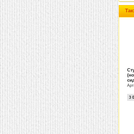
домашнем использовании.
Эта мебель имеет
Так
некоторые преимущества
перед той же стенкой для
гостиной, к примеру,
поскольку она более
легкая и не загромождает
пространство. В спальне
этот предмет можно
поставить у изголовья
кровати, чтобы заполнить
пустующее там
место.
Также стеллажи
очень часто используют в
качестве разграничителей
Ст
комнаты, например, на
(н
рабочую зону и
си
пространство для отдыха.
Особенно это актуально
Арт
для однокомнатных
квартир.
3 