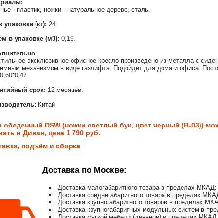
ериалы:
нье - пластик, ножки - натуральное дерево, сталь.
в упаковке (кг):
24.
м в упаковке (м3):
0,19.
олнительно:
стильное эксклюзивное офисное кресло произведено из металла с сиден
емным механизмом в виде газлифта. Подойдет для дома и офиса. Поста
0,60*0,47.
нтийный срок:
12 месяцев.
зводитель:
Китай
л обеденный DSW (ножки светлый бук, цвет черный (B-03)) мож
ать и Диван, цена 1 790 руб.
тавка, подъём и сборка
Доставка по Москве:
Доставка малогабаритного товара в пределах МКАД: 
Доставка среднегабаритного товара в пределах МКАД
Доставка крупногабаритного товаров в пределах МКА
Доставка крупногабаритных модульных систем в пре
Доставка мягкой мебели (диванов) в пределах МКАД: