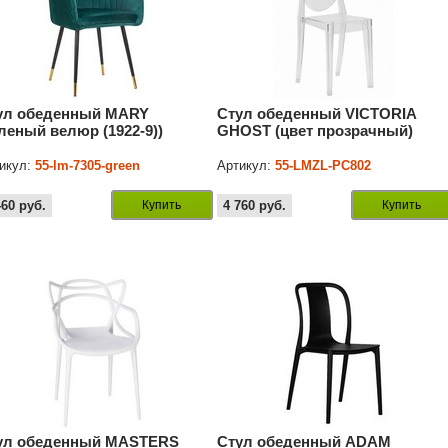
ул обеденный MARY
Стул обеденный VICTORIA
еленый велюр (1922-9))
GHOST (цвет прозрачный)
икул:
55-lm-7305-green
Артикул:
55-LMZL-РС802
460
руб.
Купить
4 760
руб.
Купить
ул обеденный MASTERS
Стул обеденный ADAM