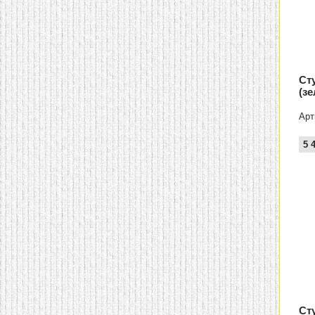
Ст
(з
Арт
5 
Ст