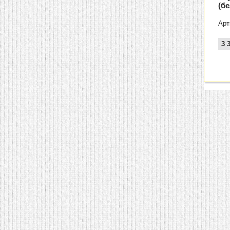
(б
Арт
3 