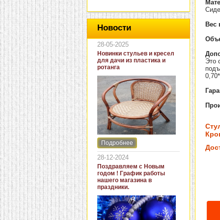
Мат
Сиде
Вес 
Новости
Объе
28-05-2025
Новинки стульев и кресел
Доп
для дачи из пластика и
Это 
ротанга
подъ
0,70*
Гара
Прои
Сту
Кров
Подробнее
Интернет-магазин "Кровать
Дос
и диван" представляет
28-12-2024
новинки стульев и кресел
Поздравляем с Новым
для дачи. В ассортименте
годом ! График работы
представлены как
нашего магазина в
бюджетные модели из
праздники.
пластика для дачи, так и
кресла для загородных
домов из натурального и
искусственного ротанга.