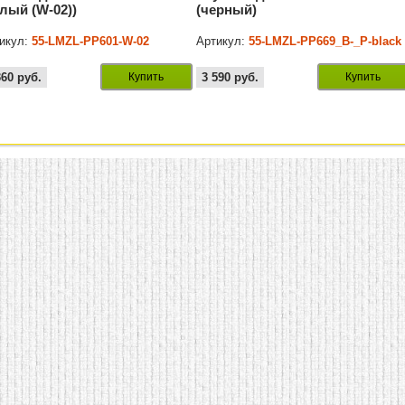
елый (W-02))
(черный)
икул:
55-LMZL-PP601-W-02
Артикул:
55-LMZL-PP669_B-_P-black
360
руб.
Купить
3 590
руб.
Купить