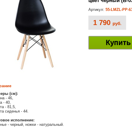
цвет черный (B-03
Артикул:
55-LMZL-PP-63
1 790
руб.
Купить
сание
еры (см):
на - 46,
а - 40,
а - 81,5,
та сиденья - 44.
овое исполнение:
нье - черный, ножки - натуральный.