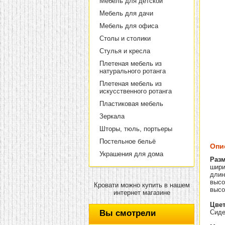
Мебель для детской
Мебель для дачи
Мебель для офиса
Столы и столики
Стулья и кресла
Плетеная мебель из
натурального ротанга
Плетеная мебель из
искусственного ротанга
Пластиковая мебель
Зеркала
Шторы, тюль, портьеры
Постельное бельё
Опи
Украшения для дома
Разм
шири
длин
высот
Кровати можно купить в нашем
высо
интернет магазине
Цвет
Вы смотрели
Сиде