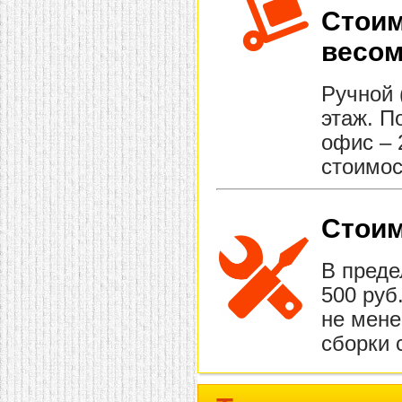
Стоим
весом
Ручной 
этаж. П
офис – 
стоимос
Стоим
В преде
500 руб
не мене
сборки 