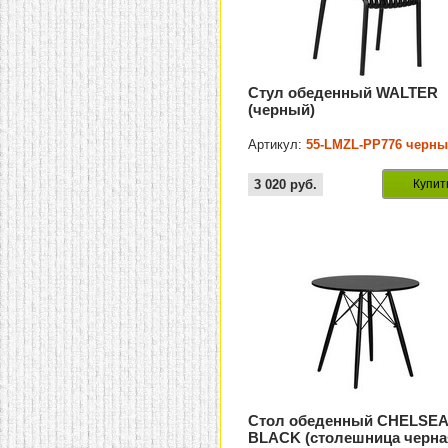
Стул обеденный WALTER
(черный)
Артикул:
55-LMZL-PP776 черн
3 020
руб.
Купит
Стол обеденный CHELSEA
BLACK (столешница черна