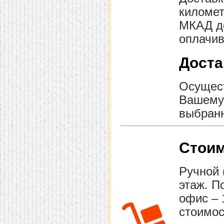
домашнем использовании.
километ
Эта мебель имеет
некоторые преимущества
МКАД до
перед той же стенкой для
оплачив
гостиной, к примеру,
поскольку она более
легкая и не загромождает
Доста
пространство. В спальне
этот предмет можно
поставить у изголовья
кровати, чтобы заполнить
Осущест
пустующее там
место.
Также стеллажи
Вашему 
очень часто используют в
выбранн
качестве разграничителей
комнаты, например, на
рабочую зону и
пространство для отдыха.
Особенно это актуально
Стоим
для однокомнатных
квартир.
Ручной 
этаж. П
офис – 
стоимос