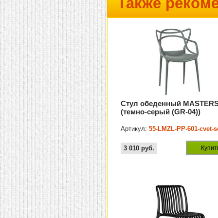
Также реком
Стул обеденный MASTER
(темно-серый (GR-04))
Артикул:
55-LMZL-PP-601-cvet-s
3 010
руб.
Купит