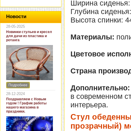
Ширина сиденья:
Глубина сиденья:
Новости
Высота спинки: 4
28-05-2025
Новинки стульев и кресел
Материалы:
поли
для дачи из пластика и
ротанга
Цветовое испол
Страна производ
Подробнее
Дополнительно:
Интернет-магазин "Кровать
и диван" представляет
28-12-2024
в современном ст
новинки стульев и кресел
Поздравляем с Новым
для дачи. В ассортименте
интерьера.
годом ! График работы
представлены как
нашего магазина в
бюджетные модели из
праздники.
пластика для дачи, так и
Стул обеденны
кресла для загородных
домов из натурального и
прозрачный) м
искусственного ротанга.