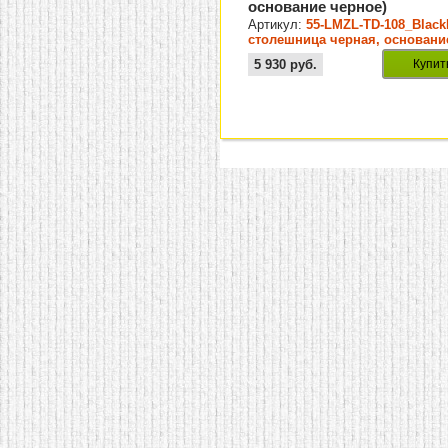
основание черное)
Артикул:
55-LMZL-TD-108_Blac
столешница черная, основани
черное
5 930
руб.
Купит