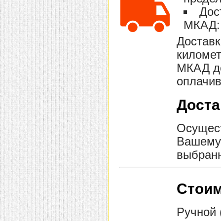
домашнем использовании.
Дос
Эта мебель имеет
некоторые преимущества
МКАД: 
перед той же стенкой для
гостиной, к примеру,
Доставк
поскольку она более
легкая и не загромождает
километ
пространство. В спальне
МКАД до
этот предмет можно
поставить у изголовья
оплачив
кровати, чтобы заполнить
пустующее там
место.
Также стеллажи
Доста
очень часто используют в
качестве разграничителей
комнаты, например, на
рабочую зону и
Осущест
пространство для отдыха.
Вашему 
Особенно это актуально
для однокомнатных
выбранн
квартир.
Стоим
Ручной 