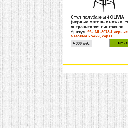
Стул полубарный OLIVIA
(черные матовые ножки, с
антрацитовая винтажная
экокожа (RU-08))
Артикул:
55-LML-8078-1 черные
матовые ножки, серая
антрацитовая винтажная
4 990
руб.
Купит