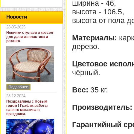
ширина - 46,
высота - 106,5,
Новости
высота от пола до
28-05-2025
Новинки стульев и кресел
Материалы:
карк
для дачи из пластика и
ротанга
дерево.
Цветовое испол
чёрный.
Подробнее
Вес:
35 кг.
Интернет-магазин "Кровать
и диван" представляет
28-12-2024
новинки стульев и кресел
Поздравляем с Новым
для дачи. В ассортименте
Производитель:
годом ! График работы
представлены как
нашего магазина в
бюджетные модели из
праздники.
пластика для дачи, так и
кресла для загородных
Гарантийный ср
домов из натурального и
искусственного ротанга.