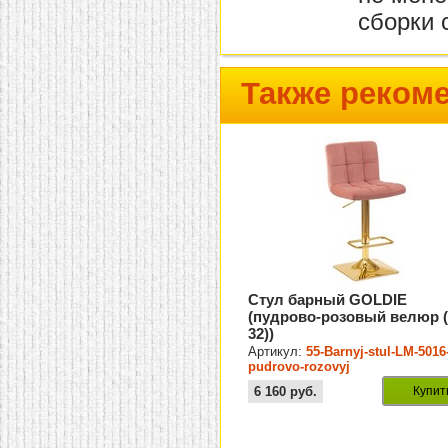
сборки 
Также реком
Стул барный GOLDIE
(пудрово-розовый велюр 
32))
Артикул:
55-Barnyj-stul-LM-5016
pudrovo-rozovyj
6 160
руб.
Купит