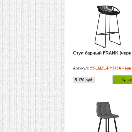
Стул барный FRANK (черн
Артикул:
55-LMZL-PP775A чер
5 170
руб.
Купит