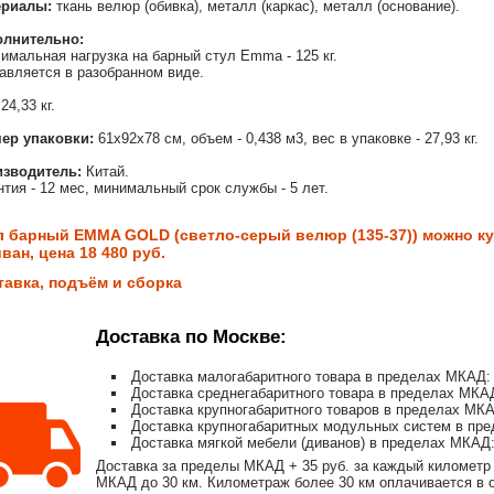
ериалы:
ткань велюр (обивка), металл (каркас), металл (основание).
олнительно:
имальная нагрузка на барный стул Emma - 125 кг.
авляется в разобранном виде.
24,33 кг.
ер упаковки:
61х92х78 см, объем - 0,438 м3, вес в упаковке - 27,93 кг.
зводитель:
Китай.
нтия - 12 мес, минимальный срок службы - 5 лет.
л барный EMMA GOLD (светло-серый велюр (135-37)) можно ку
ван, цена 18 480 руб.
тавка, подъём и сборка
Доставка по Москве:
Доставка малогабаритного товара в пределах МКАД: 
Доставка среднегабаритного товара в пределах МКАД
Доставка крупногабаритного товаров в пределах МКА
Доставка крупногабаритных модульных систем в пре
Доставка мягкой мебели (диванов) в пределах МКАД:
Доставка за пределы МКАД + 35 руб. за каждый километр 
МКАД до 30 км. Километраж более 30 км оплачивается в об