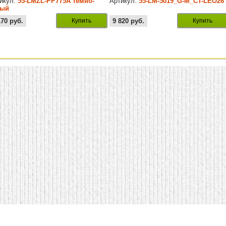
икул:
55-LMZL-PP775A темно-
Артикул:
55-LM-5019_G-M_CT-LEO26
рый
170
руб.
Купить
9 820
руб.
Купить