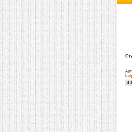
домашнем использовании.
Эта мебель имеет
некоторые преимущества
перед той же стенкой для
гостиной, к примеру,
поскольку она более
легкая и не загромождает
пространство. В спальне
этот предмет можно
поставить у изголовья
кровати, чтобы заполнить
пустующее там
Ст
место.
Также стеллажи
очень часто используют в
качестве разграничителей
комнаты, например, на
Арт
рабочую зону и
bel
пространство для отдыха.
4 
Особенно это актуально
для однокомнатных
квартир.