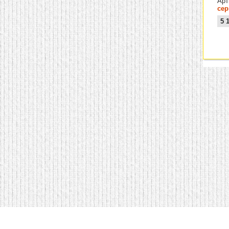
Арт
се
5 