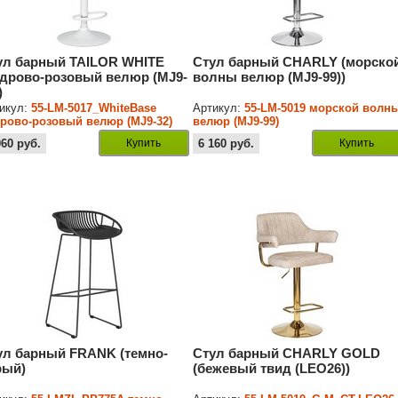
ул барный TAILOR WHITE
Стул барный CHARLY (морско
удрово-розовый велюр (MJ9-
волны велюр (MJ9-99))
)
икул:
55-LM-5017_WhiteBase
Артикул:
55-LM-5019 морской волн
рово-розовый велюр (MJ9-32)
велюр (MJ9-99)
060
руб.
Купить
6 160
руб.
Купить
ул барный FRANK (темно-
Стул барный CHARLY GOLD
рый)
(бежевый твид (LEO26))