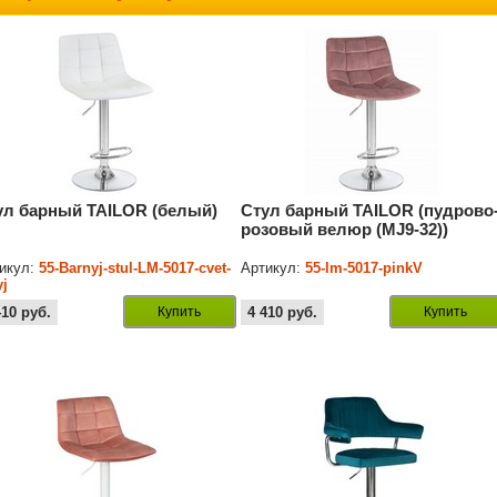
ул барный TAILOR (белый)
Стул барный TAILOR (пудрово
розовый велюр (MJ9-32))
икул:
55-Barnyj-stul-LM-5017-cvet-
Артикул:
55-lm-5017-pinkV
yj
410
руб.
Купить
4 410
руб.
Купить