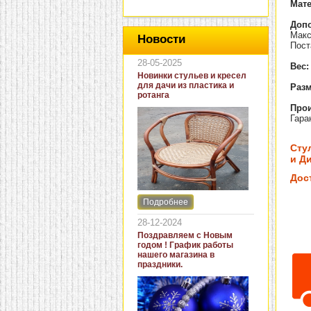
Мат
Доп
Макс
Новости
Пост
28-05-2025
Вес:
Новинки стульев и кресел
для дачи из пластика и
Разм
ротанга
Прои
Гара
Сту
и Ди
Дос
Подробнее
Интернет-магазин "Кровать
и диван" представляет
28-12-2024
новинки стульев и кресел
Поздравляем с Новым
для дачи. В ассортименте
годом ! График работы
представлены как
нашего магазина в
бюджетные модели из
праздники.
пластика для дачи, так и
кресла для загородных
домов из натурального и
искусственного ротанга.