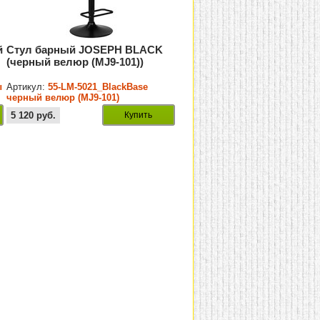
й
Стул барный JOSEPH BLACK
(черный велюр (MJ9-101))
ы
Артикул:
55-LM-5021_BlackBase
черный велюр (MJ9-101)
5 120
руб.
Купить