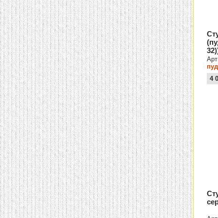
Ст
(п
32)
Арт
пуд
4 
Ст
се