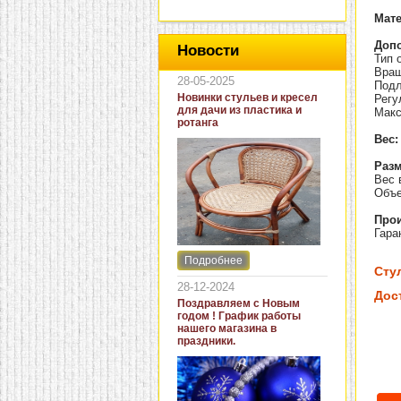
Мат
Доп
Новости
Тип 
Вращ
28-05-2025
Подл
Новинки стульев и кресел
Регу
для дачи из пластика и
Макс
ротанга
Вес:
Разм
Вес в
Объе
Прои
Гара
Подробнее
Интернет-магазин "Кровать
Сту
и диван" представляет
28-12-2024
новинки стульев и кресел
Дос
Поздравляем с Новым
для дачи. В ассортименте
годом ! График работы
представлены как
нашего магазина в
бюджетные модели из
праздники.
пластика для дачи, так и
кресла для загородных
домов из натурального и
искусственного ротанга.