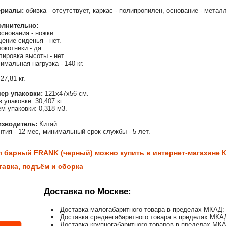
ериалы:
обивка - отсутствует, каркас - полипропилен, основание - металл
олнительно:
основания - ножки.
ение сиденья - нет.
окотники - да.
лировка высоты - нет.
имальная нагрузка - 140 кг.
27,81 кг.
ер упаковки:
121х47х56 см.
 упаковке: 30,407 кг.
м упаковки: 0,318 м3.
зводитель:
Китай.
нтия - 12 мес, минимальный срок службы - 5 лет.
л барный FRANK (черный) можно купить в интернет-магазине Кр
тавка, подъём и сборка
Доставка по Москве:
Доставка малогабаритного товара в пределах МКАД: 
Доставка среднегабаритного товара в пределах МКАД
Доставка крупногабаритного товаров в пределах МКА