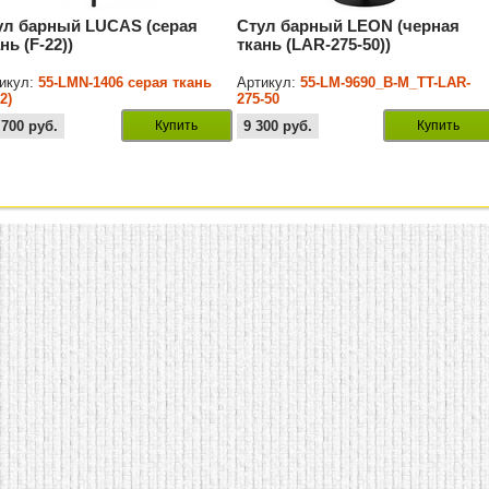
ул барный LUCAS (серая
Стул барный LEON (черная
нь (F-22))
ткань (LAR-275-50))
икул:
55-LMN-1406 серая ткань
Артикул:
55-LM-9690_B-M_TT-LAR-
22)
275-50
 700
руб.
Купить
9 300
руб.
Купить