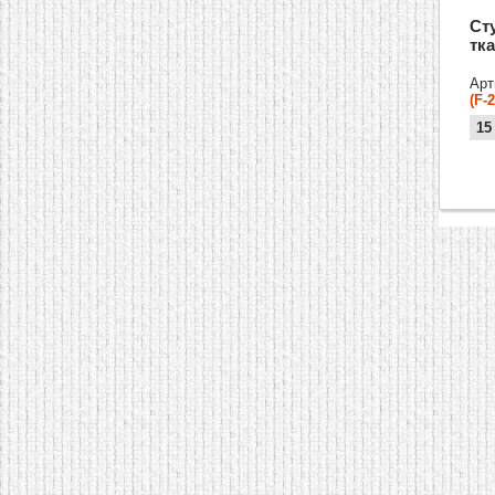
Ст
тка
Арт
(F-
15