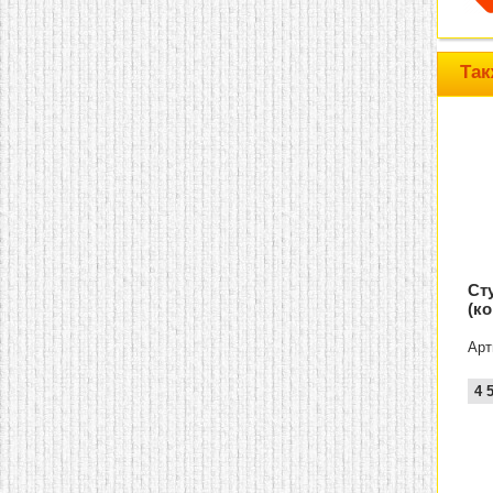
домашнем использовании.
Эта мебель имеет
некоторые преимущества
перед той же стенкой для
Так
гостиной, к примеру,
поскольку она более
легкая и не загромождает
пространство. В спальне
этот предмет можно
поставить у изголовья
кровати, чтобы заполнить
пустующее там
место.
Также стеллажи
очень часто используют в
качестве разграничителей
комнаты, например, на
рабочую зону и
Ст
пространство для отдыха.
(к
Особенно это актуально
для однокомнатных
квартир.
Арт
4 