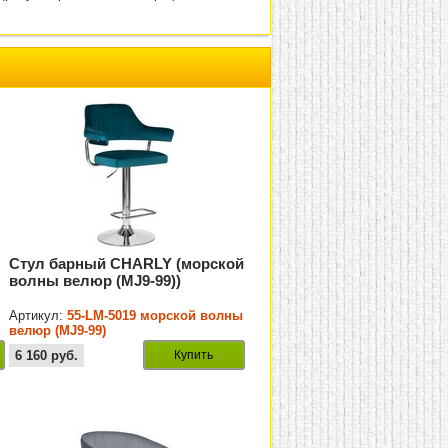
Стул барный CHARLY (морской
волны велюр (MJ9-99))
-
Артикул:
55-LM-5019 морской волны
велюр (MJ9-99)
6 160
руб.
Купить