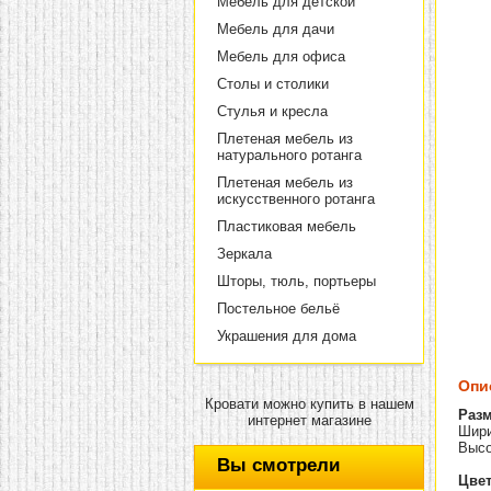
Мебель для детской
Мебель для дачи
Мебель для офиса
Столы и столики
Стулья и кресла
Плетеная мебель из
натурального ротанга
Плетеная мебель из
искусственного ротанга
Пластиковая мебель
Зеркала
Шторы, тюль, портьеры
Постельное бельё
Украшения для дома
Опи
Кровати можно купить в нашем
Раз
интернет магазине
Шири
Высо
Вы смотрели
Цвет