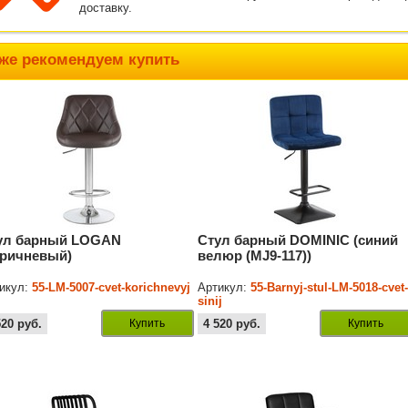
доставку.
же рекомендуем купить
ул барный LOGAN
Стул барный DOMINIC (синий
оричневый)
велюр (MJ9-117))
икул:
55-LM-5007-cvet-korichnevyj
Артикул:
55-Barnyj-stul-LM-5018-cvet
sinij
520
руб.
Купить
4 520
руб.
Купить