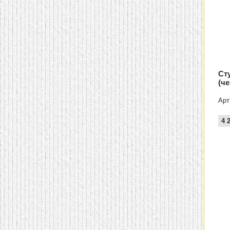
Ст
(ч
Арт
4 