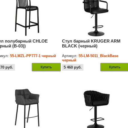
ул полубарный CHLOE
Стул барный KRUGER ARM
ерный (B-03))
BLACK (черный)
икул:
55-LMZL-PP777-1 черный
Артикул:
55-LM-5011_BlackBase
черный
270
руб.
Купить
5 460
руб.
Купить