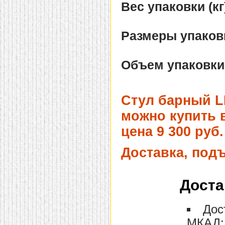
Вес упаковки (кг
домашнем использовании.
Эта мебель имеет
некоторые преимущества
перед той же стенкой для
Размеры упаковк
гостиной, к примеру,
поскольку она более
легкая и не загромождает
пространство. В спальне
Объем упаковки
этот предмет можно
поставить у изголовья
кровати, чтобы заполнить
пустующее там
Стул барный LE
место.
Также стеллажи
очень часто используют в
можно купить в
качестве разграничителей
комнаты, например, на
цена 9 300 руб.
рабочую зону и
пространство для отдыха.
Особенно это актуально
Доставка, под
для однокомнатных
квартир.
Доста
Дос
МКАД: 