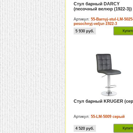
Стул барный DARCY
(песочный велюр (1922-3))
Артикул:
55-Barnyj-stul-LM-5025
pesochnyj-veljur-1922-3
5 930
руб.
Купит
Стул барный KRUGER (се
Артикул:
55-LM-5009 серый
4 520
руб.
Купит