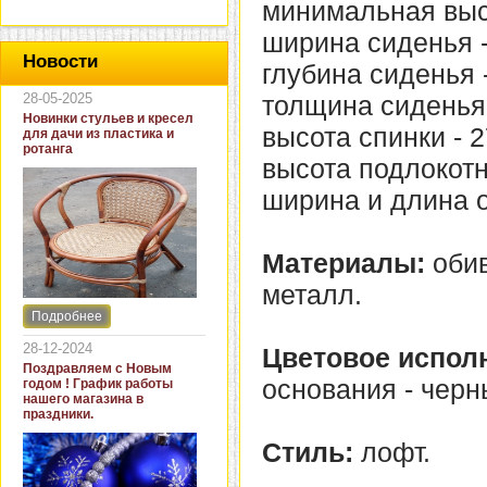
минимальная высо
ширина сиденья -
Новости
глубина сиденья -
28-05-2025
толщина сиденья 
Новинки стульев и кресел
высота спинки - 2
для дачи из пластика и
ротанга
высота подлокотн
ширина и длина о
Материалы:
обив
металл.
Подробнее
Интернет-магазин "Кровать
и диван" представляет
28-12-2024
Цветовое испол
новинки стульев и кресел
Поздравляем с Новым
для дачи. В ассортименте
основания - черн
годом ! График работы
представлены как
нашего магазина в
бюджетные модели из
праздники.
пластика для дачи, так и
кресла для загородных
Стиль:
лофт.
домов из натурального и
искусственного ротанга.