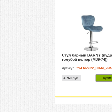
Стул барный BARNY (пудр
голубой велюр (MJ9-74))
Артикул:
55-LM-5022_CH-M_V-M
4 760
руб.
Купит