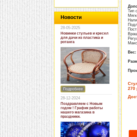
Доп
Тип 
Мягк
Новости
Нали
Подл
28-05-2025
Пост
Новинки стульев и кресел
Вращ
для дачи из пластика и
Регу
ротанга
Макс
Вес:
Разм
Прои
Сту
270 
Подробнее
Интернет-магазин "Кровать
и диван" представляет
Дос
28-12-2024
новинки стульев и кресел
Поздравляем с Новым
для дачи. В ассортименте
годом ! График работы
представлены как
нашего магазина в
бюджетные модели из
праздники.
пластика для дачи, так и
кресла для загородных
домов из натурального и
искусственного ротанга.