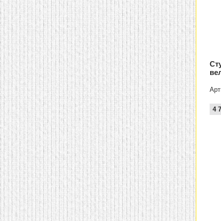
Ст
ве
Арт
4 