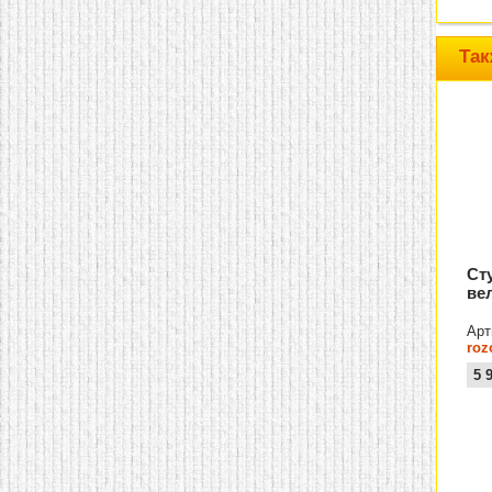
домашнем использовании.
Эта мебель имеет
некоторые преимущества
Так
перед той же стенкой для
гостиной, к примеру,
поскольку она более
легкая и не загромождает
пространство. В спальне
этот предмет можно
поставить у изголовья
кровати, чтобы заполнить
пустующее там
место.
Также стеллажи
очень часто используют в
качестве разграничителей
комнаты, например, на
Ст
рабочую зону и
ве
пространство для отдыха.
Особенно это актуально
для однокомнатных
Арт
квартир.
roz
5 