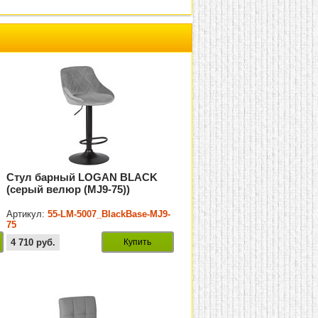
Стул барный LOGAN BLACK
(серый велюр (MJ9-75))
Артикул:
55-LM-5007_BlackBase-MJ9-
75
4 710
руб.
Купить