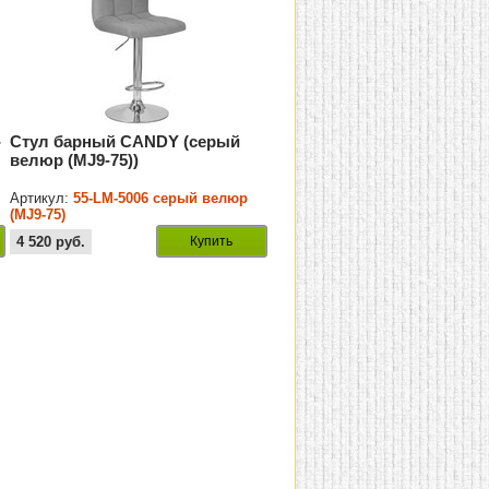
-
Стул барный CANDY (серый
велюр (MJ9-75))
Артикул:
55-LM-5006 серый велюр
(MJ9-75)
4 520
руб.
Купить