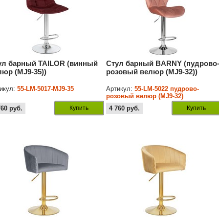
ул барный TAILOR (винный
Стул барный BARNY (пудрово
люр (MJ9-35))
розовый велюр (MJ9-32))
икул:
55-LM-5017-MJ9-35
Артикул:
55-LM-5022 пудрово-
розовый велюр (MJ9-32)
760
руб.
Купить
4 760
руб.
Купить