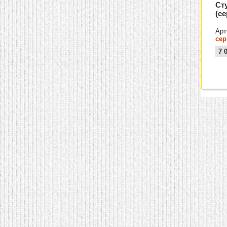
Ст
(с
Арт
сер
7 