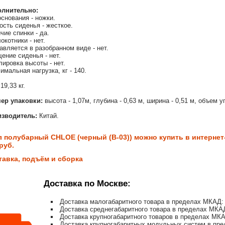
олнительно:
основания - ножки.
ость сиденья - жесткое.
чие спинки - да.
окотники - нет.
авляется в разобранном виде - нет.
ение сиденья - нет.
лировка высоты - нет.
имальная нагрузка, кг - 140.
19,33 кг.
ер упаковки:
высота - 1,07м, глубина - 0,63 м, ширина - 0,51 м, объем у
зводитель:
Китай.
л полубарный CHLOE (черный (B-03)) можно купить в интернет-
руб.
тавка, подъём и сборка
Доставка по Москве:
Доставка малогабаритного товара в пределах МКАД: 
Доставка среднегабаритного товара в пределах МКАД
Доставка крупногабаритного товаров в пределах МКА
Доставка крупногабаритных модульных систем в пре