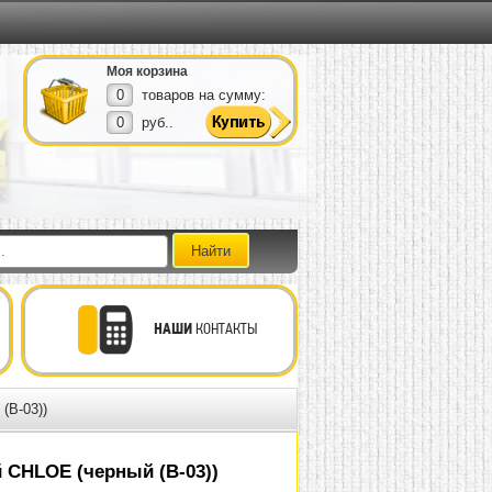
Моя корзина
0
товаров на сумму:
0
руб..
НАШИ
КОНТАКТЫ
(B-03))
 CHLOE (черный (B-03))