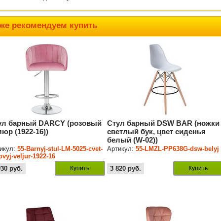
же рекомендуем купить
ул барный DARCY (розовый
Стул барный DSW BAR (ножки
люр (1922-16))
светлый бук, цвет сиденья
белый (W-02))
икул:
55-Barnyj-stul-LM-5025-cvet-
Артикул:
55-LMZL-PP638G-dsw-belyj
ovyj-veljur-1922-16
930
руб.
Купить
3 820
руб.
Купить