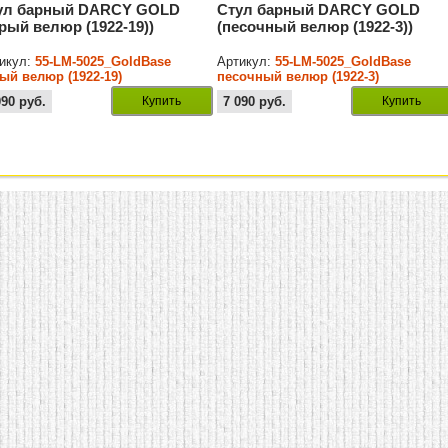
ул барный DARCY GOLD
Стул барный DARCY GOLD
ерый велюр (1922-19))
(песочный велюр (1922-3))
икул:
55-LM-5025_GoldBase
Артикул:
55-LM-5025_GoldBase
ый велюр (1922-19)
песочный велюр (1922-3)
090
руб.
Купить
7 090
руб.
Купить