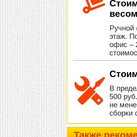
Стоим
весом
Ручной 
этаж. П
офис – 
стоимос
Стоим
В преде
500 руб
не мене
сборки 
Также реком