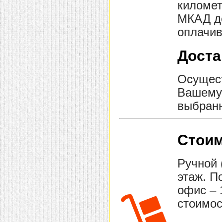
километ
МКАД до
оплачив
Доста
Осущест
Вашему 
выбранн
Стоим
Ручной 
этаж. П
офис – 
стоимос