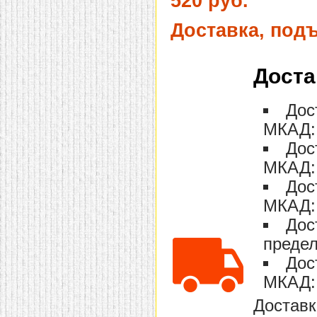
520 руб.
домашнем использовании.
Эта мебель имеет
Доставка, под
некоторые преимущества
перед той же стенкой для
гостиной, к примеру,
поскольку она более
Доста
легкая и не загромождает
пространство. В спальне
этот предмет можно
поставить у изголовья
Дос
кровати, чтобы заполнить
МКАД: 
пустующее там
место.
Также стеллажи
Дос
очень часто используют в
качестве разграничителей
МКАД: 
комнаты, например, на
рабочую зону и
Дос
пространство для отдыха.
Особенно это актуально
МКАД: 
для однокомнатных
Дос
квартир.
предел
Дос
МКАД: 
Доставк