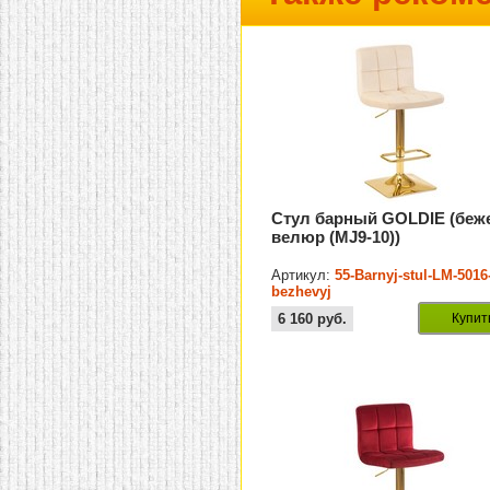
Стул барный GOLDIE (бе
велюр (MJ9-10))
Артикул:
55-Barnyj-stul-LM-5016
bezhevyj
6 160
руб.
Купит